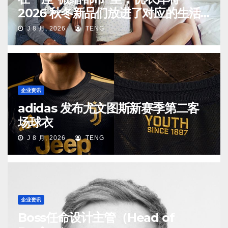
2026 秋冬新品们放进了对应的生活
场景中
J 8 月, 2026
TENG
企业资讯
adidas 发布尤文图斯新赛季第二客
场球衣
J 8 月, 2026
TENG
企业资讯
Boss任命设计主管（Head of