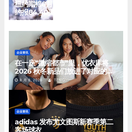
纽约期棉8月7日(周五)收涨12月合
约报84.40美分/磅
8 月 8, 2026
TENG
企业资讯
在一座“微缩都市”里，优衣库将
2026 秋冬新品们放进了对应的生
活场景中
8 月 8, 2026
TENG
企业资讯
adidas 发布尤文图斯新赛季第二
客场球衣