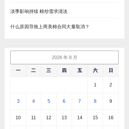
淡季影响持续 棉纱需求清淡
什么原因导致上周美棉合同大量取消？
2026 年 8 月
一
二
三
四
五
六
日
1
2
3
4
5
6
7
8
9
10
11
12
13
14
15
16