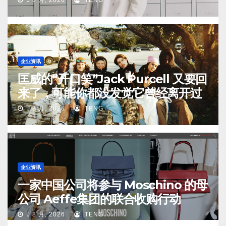
企业资讯
匡威的“开口笑”Jack Purcell 又要回
来了，可能你都没发觉它曾经离开过
J 8 月, 2026
TENG
企业资讯
一家中国公司将参与 Moschino 的母
公司 Aeffe集团的联合收购行动
J 8 月, 2026
TENG