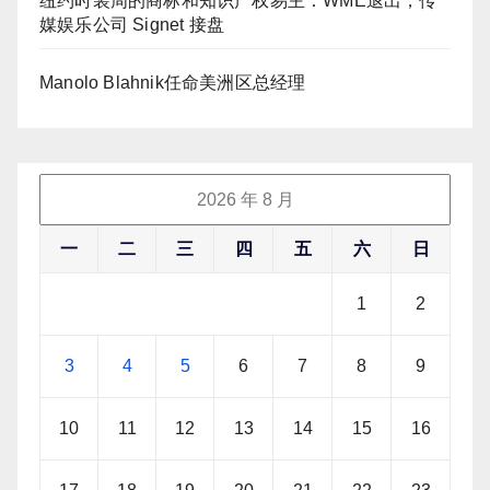
纽约时装周的商标和知识产权易主：WME退出，传
媒娱乐公司 Signet 接盘
Manolo Blahnik任命美洲区总经理
2026 年 8 月
一
二
三
四
五
六
日
1
2
3
4
5
6
7
8
9
10
11
12
13
14
15
16