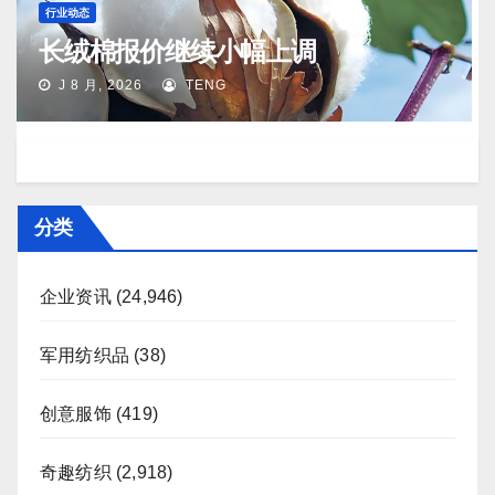
行业动态
长绒棉报价继续小幅上调
J 8 月, 2026
TENG
分类
企业资讯
(24,946)
军用纺织品
(38)
创意服饰
(419)
奇趣纺织
(2,918)