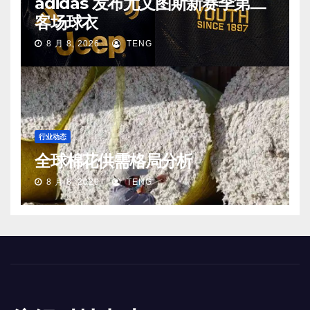
adidas 发布尤文图斯新赛季第二
客场球衣
8 月 8, 2026
TENG
行业动态
全球棉花供需格局分析
8 月 8, 2026
TENG