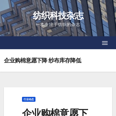
Skip
to
纺织科技杂志
content
一本专注于纺织的杂志
Toggl
Toggl
Navig
Navig
企业购棉意愿下降 纱布库存降低
行业动态
企业购棉意愿下