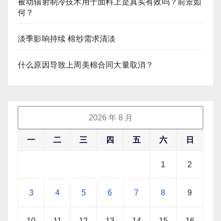
被动辐射制冷技术用于面料上是真实有效吗？前景如
何？
淡季影响持续 棉纱需求清淡
什么原因导致上周美棉合同大量取消？
2026 年 8 月
一
二
三
四
五
六
日
1
2
3
4
5
6
7
8
9
10
11
12
13
14
15
16