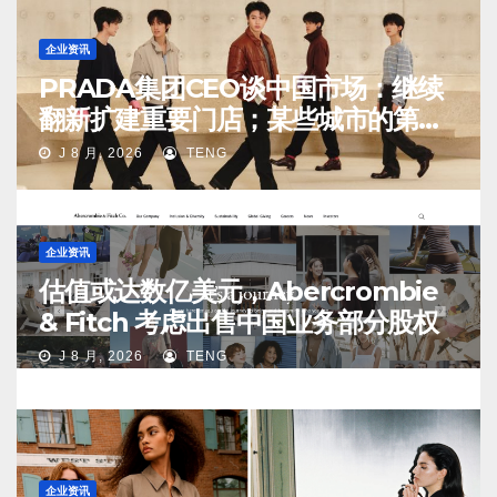
企业资讯
PRADA集团CEO谈中国市场：继续
翻新扩建重要门店；某些城市的第
二、第三店不再有价值
J 8 月, 2026
TENG
企业资讯
估值或达数亿美元，Abercrombie
& Fitch 考虑出售中国业务部分股权
J 8 月, 2026
TENG
企业资讯