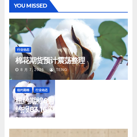
YOU MISSED
行业动态
棉花期货预计震荡整理
8 月 7, 2026
TENG
纽约期棉
行业动态
纽约期棉8月6日(周四)收涨12月合
约报83.16美分/磅
8 月 7, 2026
TENG