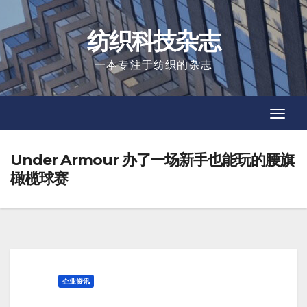
Skip
to
纺织科技杂志
content
一本专注于纺织的杂志
Toggl
Toggl
Navig
Navig
Under Armour 办了一场新手也能玩的腰旗
橄榄球赛
企业资讯