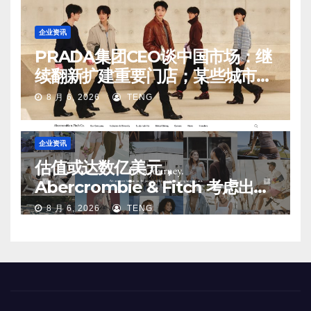
企业资讯
PRADA集团CEO谈中国市场：继
续翻新扩建重要门店；某些城市的
第二、第三店不再有价值
8 月 6, 2026
TENG
企业资讯
估值或达数亿美元，
Abercrombie & Fitch 考虑出售
中国业务部分股权
8 月 6, 2026
TENG