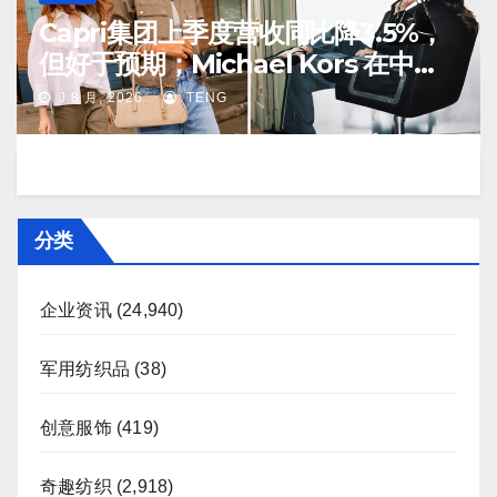
Capri集团上季度营收同比降3.5%，
但好于预期；Michael Kors 在中国
市场持续向好
J 8 月, 2026
TENG
分类
企业资讯
(24,940)
军用纺织品
(38)
创意服饰
(419)
奇趣纺织
(2,918)