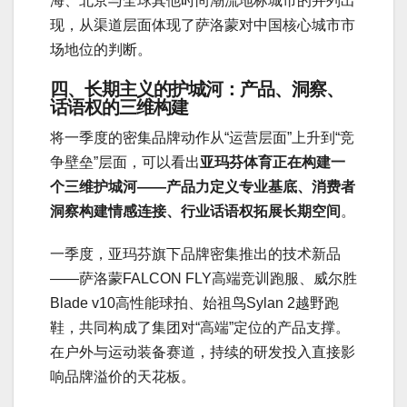
海、北京与全球其他时尚潮流地标城市的并列出
现，从渠道层面体现了萨洛蒙对中国核心城市市
场地位的判断。
四、长期主义的护城河：产品、洞察、
话语权的三维构建
将一季度的密集品牌动作从“运营层面”上升到“竞
争壁垒”层面，可以看出
亚玛芬体育正在构建一
个三维护城河——产品力定义专业基底、消费者
洞察构建情感连接、行业话语权拓展长期空间
。
一季度，亚玛芬旗下品牌密集推出的技术新品
——萨洛蒙FALCON FLY高端竞训跑服、威尔胜
Blade v10高性能球拍、始祖鸟Sylan 2越野跑
鞋，共同构成了集团对“高端”定位的产品支撑。
在户外与运动装备赛道，持续的研发投入直接影
响品牌溢价的天花板。