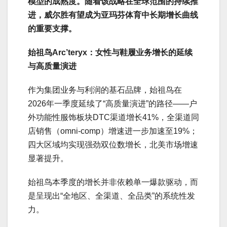
模型的成熟度。随着该战略在全球范围的持续推
进，威尔胜有望成为亚玛芬体育中长期增长曲线
的重要支撑。
始祖鸟Arc’teryx：女性与鞋履业务增长的延续
与高质量演进
作为集团业务与利润的基石品牌，始祖鸟在
2026年一季度延续了“高质量演进”的路径——户
外功能性服饰板块DTC渠道增长41%，全渠道同
店销售（omni-comp）增速进一步加速至19%；
四大区域均实现强劲双位数增长，北美市场增速
显著提升。
始祖鸟本季度的增长并非依赖单一爆款驱动，而
是呈现出“全地区、全渠道、全品类”的系统性发
力。