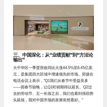
三、中国深化：从“业绩贡献”到“方法论
输出”
大中华区一季度营收同比大涨44.5%至6.45亿美
元，是集团四大区域中增速领先的市场。郑捷在
电话会议上表示，“Q1我们从春节中受益良多
——因春节较晚，让Q1旺销期得以延长。Q2过
去的劳动节、五一长假之后，我们也看到强劲势
头延续，我对中国市场的发展依然看好。”