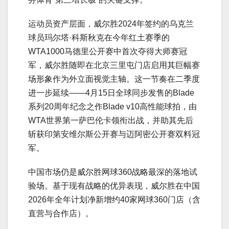
运动员资产层面，威尔胜2024年签约的乌克兰
球员玛尔塔·科斯秋克在今年红土赛季的
WTA1000马德里公开赛中首次夺得大师赛冠
军，威尔胜随即在北京三里屯门店启用其巨幅赛
场形象作为外立面视觉主轴。这一节奏在二季度
进一步延续——4月15日全球同步发售的Blade
系列20周年纪念之作Blade v10高性能球拍，由
WTA世界第一萨巴伦卡领衔出战，并助其先后
斩获印第安维尔斯公开赛与迈阿密公开赛双料冠
军。
中国市场仍是威尔胜网球360战略最深的落地试
验场。基于现有战略的优异表现，威尔胜在中国
2026年全年计划净新增约40家网球360门店（含
直营与合作店）。