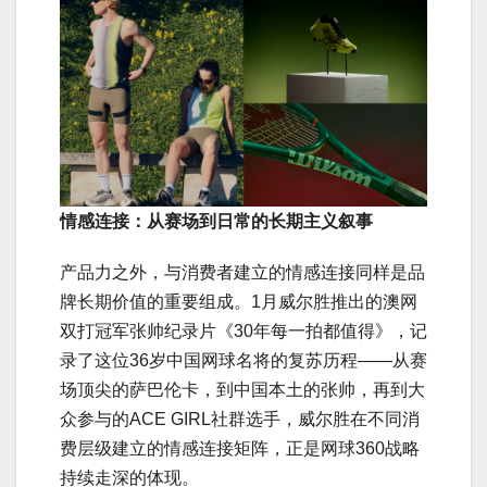
情感连接：从赛场到日常的长期主义叙事
产品力之外，与消费者建立的情感连接同样是品
牌长期价值的重要组成。1月威尔胜推出的澳网
双打冠军张帅纪录片《30年每一拍都值得》，记
录了这位36岁中国网球名将的复苏历程——从赛
场顶尖的萨巴伦卡，到中国本土的张帅，再到大
众参与的ACE GIRL社群选手，威尔胜在不同消
费层级建立的情感连接矩阵，正是网球360战略
持续走深的体现。