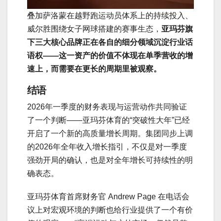
叠加萨洛蒙在越野跑运动员体系上的持续投入、
威尔胜围绕女子网球搭建的赛事生态，
亚玛芬旗
下三大核心品牌正在各自的细分领域沉淀行业话
语权——这一资产的价值不体现在单季营收的增
速上，而需要在更长的周期里被观察。
结语
2026年一季度的财务表现与运营动作共同验证
了一个判断——亚玛芬体育的“突破性大年”已经
开启了一个新的高质量增长周期。集团同步上调
的2026年全年收入增长指引，不仅是对一季度
强劲开局的确认，也是对全年增长可持续性的明
确表态。
亚玛芬体育首席财务官 Andrew Page 在电话会
议上对宏观环境的判断也给行业提供了一个有价