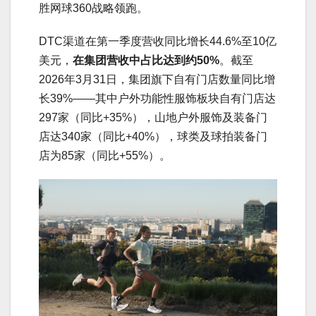
胜网球360战略领跑。
DTC渠道在第一季度营收同比增长44.6%至10亿
美元，
在集团营收中占比达到约50%
。截至
2026年3月31日，集团旗下自有门店数量同比增
长39%——其中户外功能性服饰板块自有门店达
297家（同比+35%），山地户外服饰及装备门
店达340家（同比+40%），球类及球拍装备门
店为85家（同比+55%）。