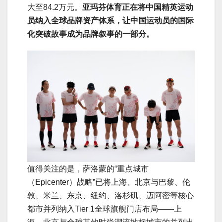
大至84.2万元。
亚玛芬体育正在将中国精英运动
员纳入全球品牌资产体系，让中国运动员的国际
化突破故事成为品牌叙事的一部分。
值得关注的是，萨洛蒙的“重点城市
（Epicenter）战略”已将上海、北京与巴黎、伦
敦、米兰、东京、纽约、洛杉矶、迈阿密等核心
都市并列纳入Tier 1全球旗舰门店布局——上