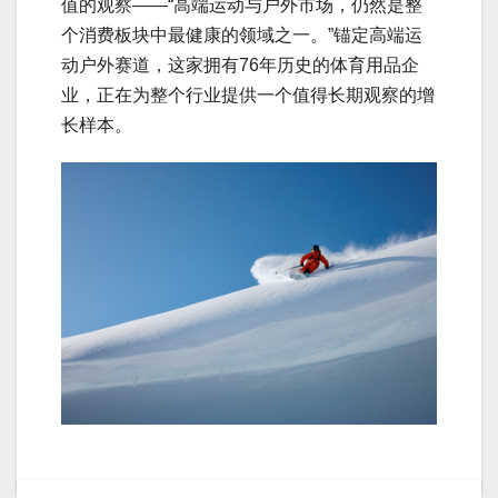
值的观察——“高端运动与户外市场，仍然是整
个消费板块中最健康的领域之一。”锚定高端运
动户外赛道，这家拥有76年历史的体育用品企
业，正在为整个行业提供一个值得长期观察的增
长样本。