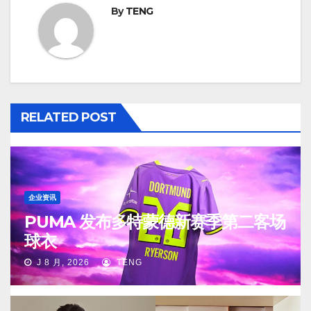
By
TENG
RELATED POST
企业资讯
PUMA 发布多特蒙德新赛季第二客场
球衣
J 8 月, 2026
TENG