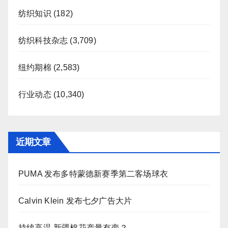
纺织知识
(182)
纺织科技杂志
(3,709)
纽约期棉
(2,583)
行业动态
(10,340)
近期文章
PUMA 发布多特蒙德新赛季第二客场球衣
Calvin Klein 发布七夕广告大片
持续高温 新疆棉花产量有变？