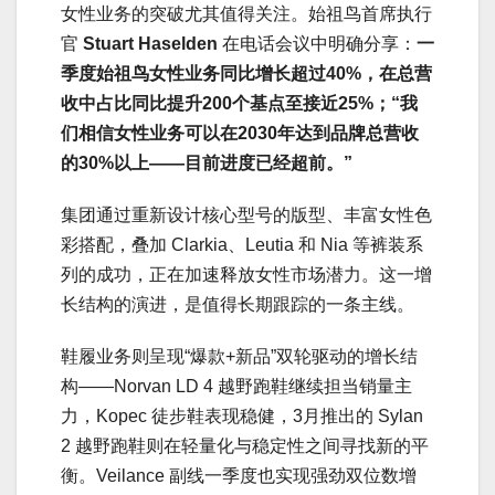
女性业务的突破尤其值得关注。始祖鸟首席执行
官
Stuart Haselden
在电话会议中明确分享：
一
季度始祖鸟女性业务同比增长超过40%，在总营
收中占比同比提升200个基点至接近25%；“我
们相信女性业务可以在2030年达到品牌总营收
的30%以上——目前进度已经超前。”
集团通过重新设计核心型号的版型、丰富女性色
彩搭配，叠加 Clarkia、Leutia 和 Nia 等裤装系
列的成功，正在加速释放女性市场潜力。这一增
长结构的演进，是值得长期跟踪的一条主线。
鞋履业务则呈现“爆款+新品”双轮驱动的增长结
构——Norvan LD 4 越野跑鞋继续担当销量主
力，Kopec 徒步鞋表现稳健，3月推出的 Sylan
2 越野跑鞋则在轻量化与稳定性之间寻找新的平
衡。Veilance 副线一季度也实现强劲双位数增