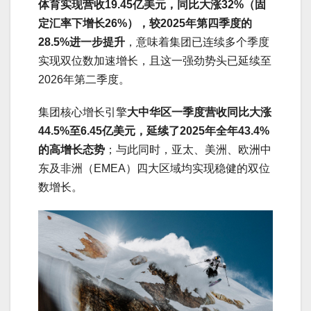
体育实现营收19.45亿美元，同比大涨32%（固
定汇率下增长26%），较2025年第四季度的
28.5%进一步提升
，意味着集团已连续多个季度
实现双位数加速增长，且这一强劲势头已延续至
2026年第二季度。
集团核心增长引擎
大中华区一季度营收同比大涨
44.5%至6.45亿美元，延续了2025年全年43.4%
的高增长态势
；与此同时，亚太、美洲、欧洲中
东及非洲（EMEA）四大区域均实现稳健的双位
数增长。