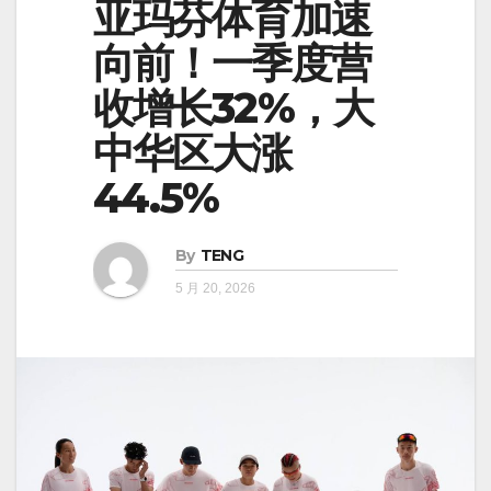
亚玛芬体育加速
向前！一季度营
收增长32%，大
中华区大涨
44.5%
By
TENG
5 月 20, 2026