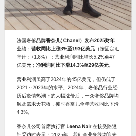
法国奢侈品牌
香奈儿( Chanel）
发布
2025财年
业绩：
营收同比上涨3%至193亿美元
（按固定汇
率计：+1.8%）；营业利润同比增长5.2%至47
亿美元；
净利润同比下滑14.3%至29亿美元
。
营业利润虽高于2024年的45亿美元，但仍低于
2021～2023年的水平。2024年，奢侈品行业经
历后疫情热潮下的大幅涨价后，一众奢侈品牌均
触及需求天花板，彼时香奈儿全年营收同比下滑
4.3%。
香奈儿公司首席执行官
Leena Nair
在接受路透
社采访时表示：“2025年，我们全业务线均迎来