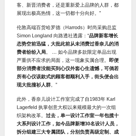
客、新晋消费者，还是重新爱上品牌的人群，都
展现出极高热情，这一切都十分向好。”
伦敦高端百货哈罗德（Harrods）时尚采购总监
Simon Longland 向路透社透露：“
品牌新客增长
态势空前迅猛，大批此前从未消费过香奈儿的消
费者纷纷入局
。 … 如今品牌多款限定单品出现
严重供不应求的局面，这一现象实属合理。
即便
部分消费者没能买到心仪外套心生遗憾，可倘若
所有心仪该款式的顾客都顺利入手，街头便会出
现大批撞衫人群
。”
此外，香奈儿设计工作室完成了自1983年 Karl
Lagerfeld 执掌创意大权以来规模最大的一次组
织架构改革。
过去，单一设计工作室一年包揽十
大系列设计工作，如今品牌新增30名设计人员，
拆分组建三大专属团队，分别负责高级定制、成