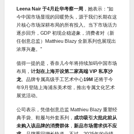
Leena Nair 于4月赴华考察一周
，她表示：“如
今中国市场显现的回暖势头，源于我们长期在这
片核心市场深耕布局的所有投入。当下市场活力
逐步回升，GDP 初现企稳迹象，消费者对（新
任创意总监）Matthieu Blazy 全新系列也展现出
浓厚兴趣。”
值得一提的是，香奈儿今年将持续加码中国市场
布局，
计划在上海开设第二家高端 VIP 私享沙
龙
。品牌专属高级手工艺术中心
19M
还将于今
年9月登陆上海浦东美术馆，推出专属文化艺术
展览活动。
公司表示，凭借创意总监 Matthieu Blazy 重塑经
典手袋、鞋履与外套系列，
成功吸引大批此前从
未购入该品牌的消费群体
，
新品市场需求供不应
求
，品牌重回增长轨道。不过，2025年的业绩