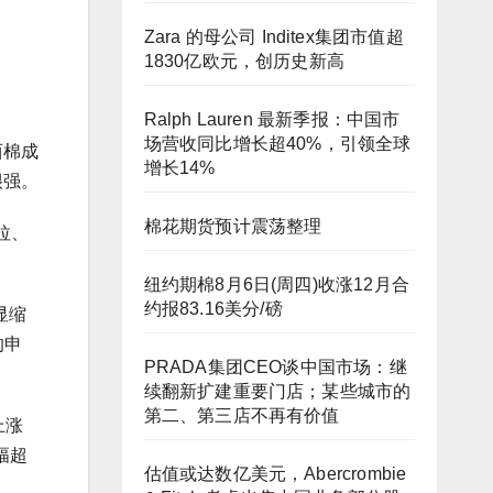
Zara 的母公司 Inditex集团市值超
1830亿欧元，创历史新高
Ralph Lauren 最新季报：中国市
场营收同比增长超40%，引领全球
西棉成
增长14%
很强。
棉花期货预计震荡整理
拉、
纽约期棉8月6日(周四)收涨12月合
约报83.16美分/磅
显缩
的申
PRADA集团CEO谈中国市场：继
续翻新扩建重要门店；某些城市的
第二、第三店不再有价值
上涨
幅超
估值或达数亿美元，Abercrombie