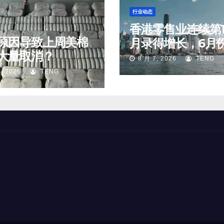
行业动态
香港零售业连续第1
原因导致上周美棉
月录得增长，6月
大量取消？
宝钟表及名贵礼物
8 月 7, 2026
TENG
同比升20.1%
, 2026
TENG