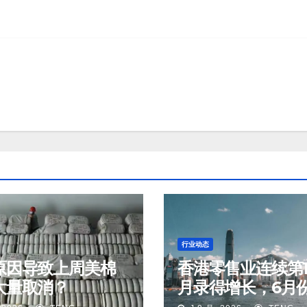
行业动态
原因导致上周美棉
香港零售业连续第1
大量取消？
月录得增长，6月
钟表及名贵礼物销