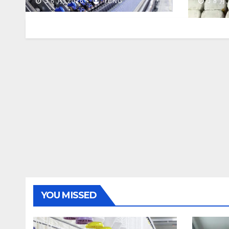
J 8 月, 2026
TENG
J 8 月,
YOU MISSED