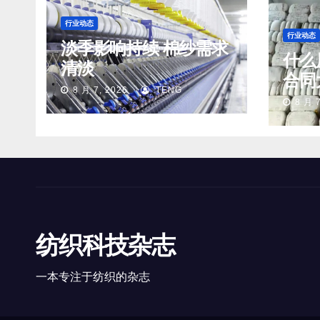
行业动态
行业动态
淡季影响持续 棉纱需求
什么
清淡
合同
8 月 7, 2026
TENG
8 月 7
纺织科技杂志
一本专注于纺织的杂志