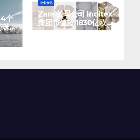
企业资讯
Zara 的母公司 Inditex
4个
集团市值超 1830亿欧
份珠
元，创历史新高
8 月 7, 2026
TENG
销售