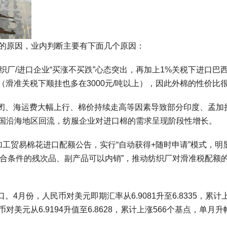
”的原因，业内判断主要有下面几个原因：
织厂/进口企业“买涨不买跌”心态突出，再加上1%关税下进口巴
/吨（滑准关税下顺挂也多在3000元/吨以上），因此外棉的性价比
闭、海运费大幅上行、棉价持续走高等因素导致部分印度、孟加
中国沿海地区回流，纺服企业对进口棉的需求呈现阶段性增长。
加工贸易棉花进口配额公告，实行“自动获得+随时申请”模式，明
符合条件的残次品、副产品可以内销”，推动纺织厂对滑准税配额
月份，人民币对美元即期汇率从6.9081升至6.8335，累计
美元从6.9194升值至6.8628，累计上涨566个基点，单月升