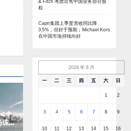
& Fitch 考虑出售中国业务部分股
权
Capri集团上季度营收同比降
3.5%，但好于预期；Michael Kors
在中国市场持续向好
2026 年 8 月
一
二
三
四
五
六
日
1
2
3
4
5
6
7
8
9
4个
份珠宝
10
11
12
13
14
15
16
售同