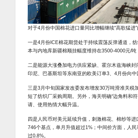
对于4月份中国棉花进口量同比增幅继续“高歌猛进
一是4月份ICE棉花期货处于持续震荡反弹通道，纺
本与内地库新疆棉顺挂幅度维持在3500-4000元
二是能源大涨叠加电力供应紧缺、霍尔木兹海峡封
印尼、巴基斯坦等东南亚的欧美订单3、4月份向
三是3月中旬国家发改委发布增发30万吨滑准关税
短了纺织厂采购周期。另外，海关明确“边角料和
请、使用热情大幅升温。
四是人民币对美元延续升值，刺激棉花、棉纱等进口。4
746个基点，单月升值超过1%；中间价方面，人民币对
过0.8%。