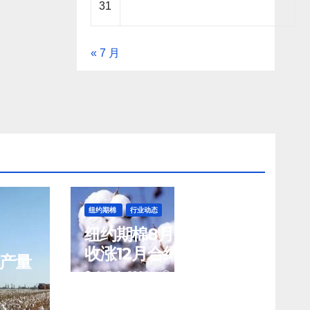
31
« 7 月
纽约期棉
行业动态
纽约期棉8月5日(周三)
收涨12月合约报83.02
花产量
美分/磅
8 月 6, 2026
TENG