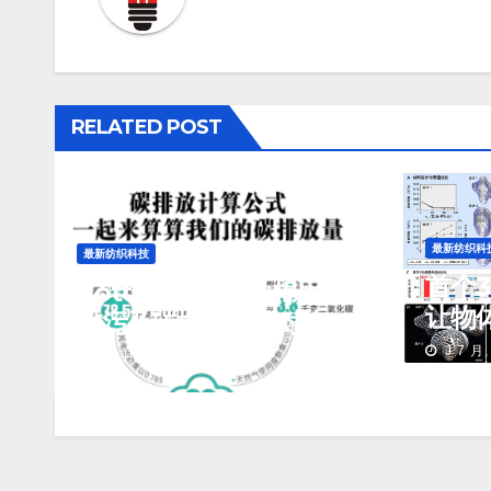
RELATED POST
最新纺织科
最新纺织科技
首个
Cotton-Sim仿生棉用水
让物
排污及碳排放数据对比
失
与测算
J 7 月,
J 7 月, 2026
TENG