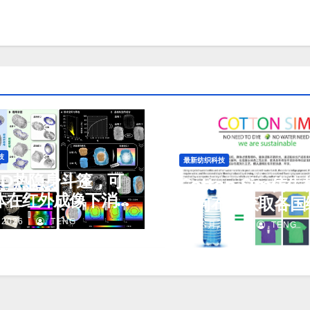
技
最新纺织科技
3D热隐身斗篷，可
Cotton-Sim仿
体在红外成像下消
如何布局获取各国
优惠减免?
 2026
TENG
J 7 月, 2026
TENG