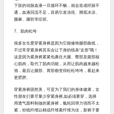
下肢的动脉血液一旦循环不畅，就会造成经脉不
通，血液回流不足，容易引发冻疮、脚底冰凉、
腿麻、腿软等症状。
7、肌肉松垮
很多女生爱穿紧身裤是因为它能修饰腿部曲线，
不过常穿紧身裤其实会让下身的线条“走形”哦！
这是因为紧身裤紧紧包裹住大腿、臀部及腹部核
心肌肉，取代了肌肉功能，从而让肌肉越来越松
弛，最后让腿部、胃部都变得松松垮垮，看起来
更肥胖。
穿紧身裤固然美，可是为了我们的身体健康，女
性朋友们要尽量少穿紧身裤,如必须要穿，选择
用透气面料制做的紧身裤，氨纶回弹力强而不太
紧，纱线纤维以棉或纤维素纤维为佳，新裤子要