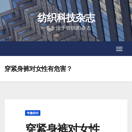
Skip
to
纺织科技杂志
content
一本专注于纺织的杂志
Toggl
Toggl
Navig
Navig
穿紧身裤对女性有危害？
奇趣纺织
穿紧身裤对女性