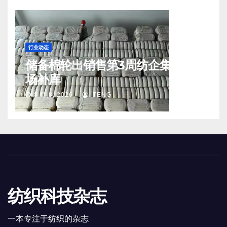
行业动态
储备棉轮出销售第3周纺企集中入
场补库
8 月 8, 2026
TENG
纺织科技杂志
一本专注于纺织的杂志