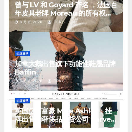
曾与 LV 和 Goyard 齐名 ，法国百
年皮具老牌 Moreau 的所有权易
手
8 月 8, 2026
TENG
企业资讯
加拿大鹅出售旗下功能性鞋履品牌
Baffin
8 月 8, 2026
TENG
企业资讯
英国亿万富豪 Mike Ashley：挂
牌出售的奢侈品百货公司 Harvey
Nichols 正陷入“死亡螺旋”
8 月 8, 2026
TENG