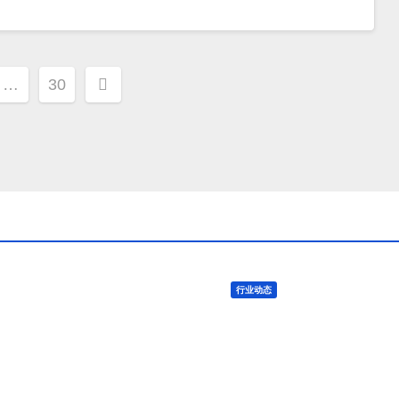
…
30
行业动态
亿万富豪 Mike
储备棉轮出销售第
hley：挂牌出售的奢
纺企集中入场补库
货公司 Harvey
, 2026
TENG
8 月 8, 2026
TENG
hols 正陷入“死亡螺