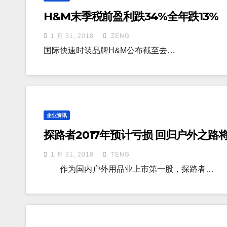
H&M末季税前盈利跌34%全年跌13%
1 月 31, 2018
ZENG
国际快速时装品牌H&M公布截至去…
企业资讯
探路者2017年预计亏损 回归户外之路
1 月 31, 2018
TENG
作为国内户外用品业上市第一股，探路者…