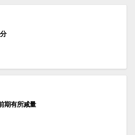
美分
前期有所减量