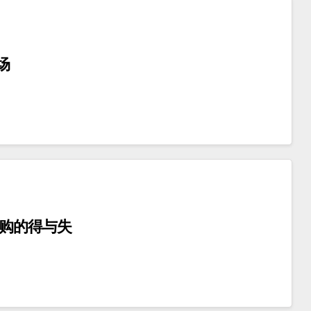
场
并购的得与失