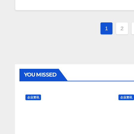
文
1
2
章
分
页
YOU MISSED
企业资讯
企业资讯
加拿大鹅出售旗下功能
英国
性鞋履品牌 Baffin
As
侈品百
8 月 8, 2026
TENG
8 月 8
Nic