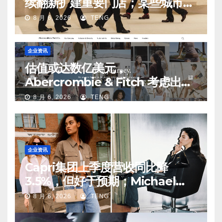
续翻新扩建重要门店；某些城市的
第二、第三店不再有价值
8 月 6, 2026
TENG
企业资讯
估值或达数亿美元，
Abercrombie & Fitch 考虑出售
中国业务部分股权
8 月 6, 2026
TENG
企业资讯
Capri集团上季度营收同比降
3.5%，但好于预期；Michael
Kors 在中国市场持续向好
8 月 6, 2026
TENG