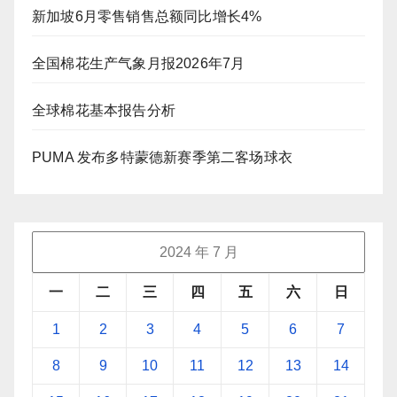
新加坡6月零售销售总额同比增长4%
全国棉花生产气象月报2026年7月
全球棉花基本报告分析
PUMA 发布多特蒙德新赛季第二客场球衣
2024 年 7 月
一
二
三
四
五
六
日
1
2
3
4
5
6
7
8
9
10
11
12
13
14