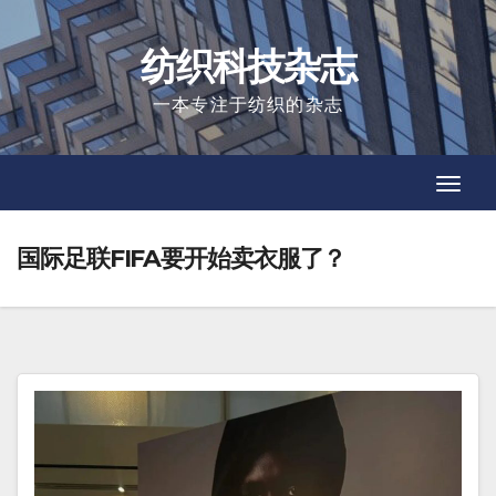
Skip
to
纺织科技杂志
content
一本专注于纺织的杂志
Toggl
Toggl
Navig
Navig
国际足联FIFA要开始卖衣服了？