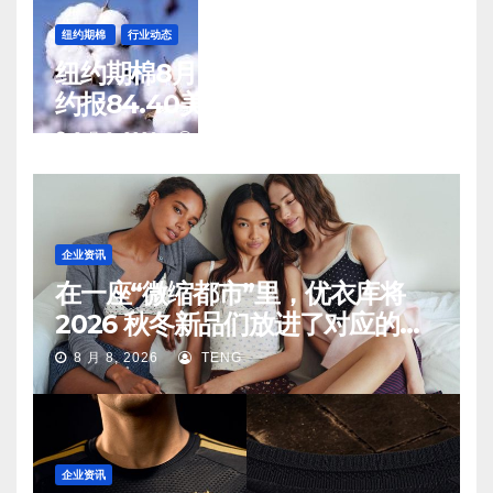
纽约期棉
行业动态
纽约期棉8月7日(周五)收涨12月合
约报84.40美分/磅
8 月 8, 2026
TENG
企业资讯
在一座“微缩都市”里，优衣库将
2026 秋冬新品们放进了对应的生
活场景中
8 月 8, 2026
TENG
企业资讯