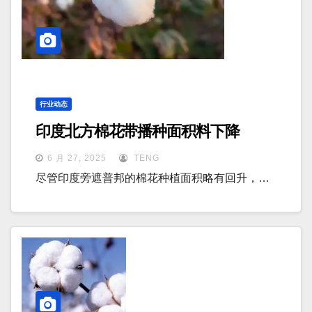
行业动态
印度北方棉花带播种面积料下降
6 月 27, 2025
TENG
尽管印度旁遮普邦的棉花种植面积略有回升，…