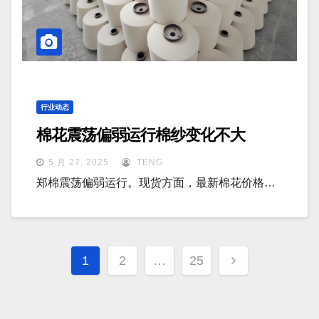
行业动态
棉花震荡偏弱运行棉纱变化不大
5 月 27, 2025
TENG
郑棉震荡偏弱运行。现货方面，最新棉花价格…
文
1
2
…
25
章
分