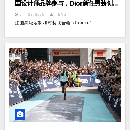
国设计师品牌参与，Dior新任男装创意
总监首秀
5 月 28, 2025
TENG
法国高级定制和时装联合会（France’…