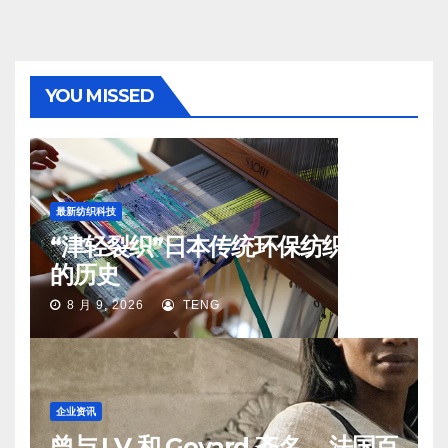
YOU MISSED
最新纺织科技
“津轻裂织”日本传统环保纺织工艺
的历史
8 月 9, 2026
TENG
企业资讯
曾与 LV 和 Goyard 齐名 ，法国百