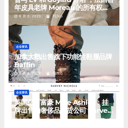
年皮具老牌 Moreau 的所有权易
手
8 月 8, 2026
TENG
企业资讯
加拿大鹅出售旗下功能性鞋履品牌
Baffin
8 月 8, 2026
TENG
企业资讯
英国亿万富豪 Mike Ashley：挂
牌出售的奢侈品百货公司 Harvey
Nichols 正陷入“死亡螺旋”
8 月 8, 2026
TENG