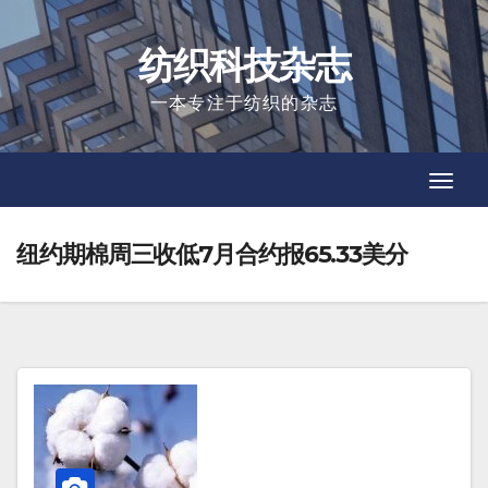
Skip
to
纺织科技杂志
content
一本专注于纺织的杂志
Toggl
Toggl
Navig
Navig
纽约期棉周三收低7月合约报65.33美分