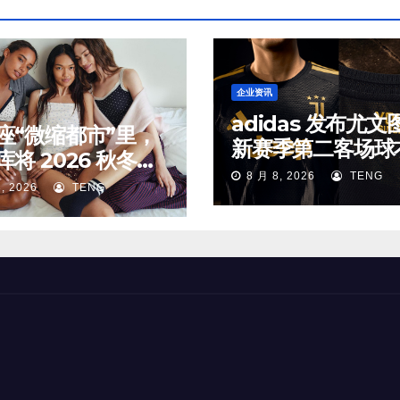
企业资讯
adidas 发布尤文
座“微缩都市”里，
新赛季第二客场球
库将 2026 秋冬新
8 月 8, 2026
TENG
放进了对应的生活
, 2026
TENG
中