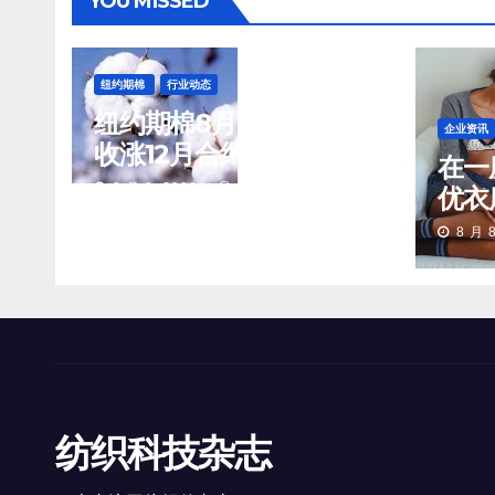
YOU MISSED
纽约期棉
行业动态
纽约期棉8月7日(周五)
企业资讯
收涨12月合约报84.40
在一
美分/磅
8 月 8, 2026
TENG
优衣
品们
8 月 8
场景
纺织科技杂志