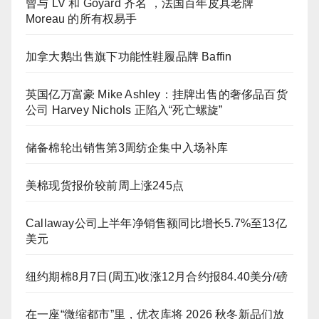
曾与 LV 和 Goyard 齐名 ，法国百年皮具老牌
Moreau 的所有权易手
加拿大鹅出售旗下功能性鞋履品牌 Baffin
英国亿万富豪 Mike Ashley：挂牌出售的奢侈品百货
公司 Harvey Nichols 正陷入“死亡螺旋”
储备棉轮出销售第3周纺企集中入场补库
美棉现货报价较前周上涨245点
Callaway公司上半年净销售额同比增长5.7%至13亿
美元
纽约期棉8月7日(周五)收涨12月合约报84.40美分/磅
在一座“微缩都市”里，优衣库将 2026 秋冬新品们放