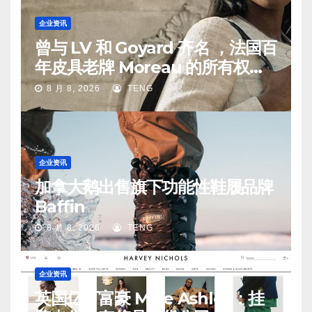
企业资讯
曾与 LV 和 Goyard 齐名 ，法国百
年皮具老牌 Moreau 的所有权易
手
8 月 8, 2026
TENG
企业资讯
加拿大鹅出售旗下功能性鞋履品牌
Baffin
8 月 8, 2026
TENG
企业资讯
英国亿万富豪 Mike Ashley：挂