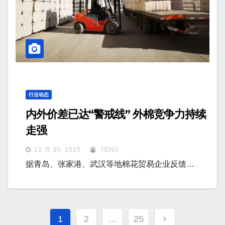
行业动态
内外价差已达“警戒线” 外棉竞争力持续
走强
12 月 30, 2025
TENG
据青岛、张家港、武汉等地棉花贸易企业反馈…
文
1
2
…
25