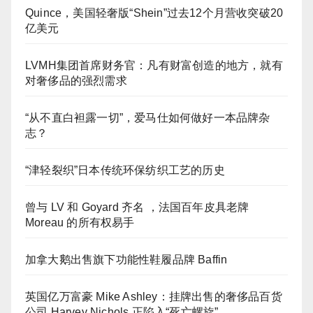
Quince，美国轻奢版“Shein”过去12个月营收突破20
亿美元
LVMH集团首席财务官：凡有财富创造的地方，就有
对奢侈品的强烈需求
“从不直白袒露一切”，爱马仕如何做好一本品牌杂
志？
“津轻裂织”日本传统环保纺织工艺的历史
曾与 LV 和 Goyard 齐名 ，法国百年皮具老牌
Moreau 的所有权易手
加拿大鹅出售旗下功能性鞋履品牌 Baffin
英国亿万富豪 Mike Ashley：挂牌出售的奢侈品百货
公司 Harvey Nichols 正陷入“死亡螺旋”