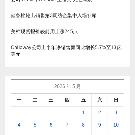
储备棉轮出销售第3周纺企集中入场补库
美棉现货报价较前周上涨245点
Callaway公司上半年净销售额同比增长5.7%至13亿
美元
2026 年 5 月
一
二
三
四
五
六
日
1
2
3
4
5
6
7
8
9
10