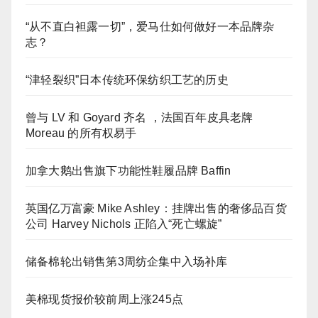
“从不直白袒露一切”，爱马仕如何做好一本品牌杂
志？
“津轻裂织”日本传统环保纺织工艺的历史
曾与 LV 和 Goyard 齐名 ，法国百年皮具老牌
Moreau 的所有权易手
加拿大鹅出售旗下功能性鞋履品牌 Baffin
英国亿万富豪 Mike Ashley：挂牌出售的奢侈品百货
公司 Harvey Nichols 正陷入“死亡螺旋”
储备棉轮出销售第3周纺企集中入场补库
美棉现货报价较前周上涨245点