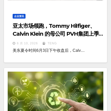
企业资讯
亚太市场领跑，Tommy Hilfiger、
Calvin Klein 的母公司 PVH集团上季
度营收小幅增长至20.3亿美元
6 月 10, 2026
TENG
美东夏令时间6月3日下午收盘后，Calv…