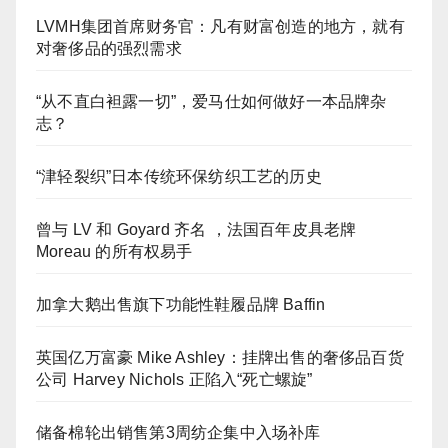
LVMH集团首席财务官：凡有财富创造的地方，就有
对奢侈品的强烈需求
“从不直白袒露一切”，爱马仕如何做好一本品牌杂
志？
“津轻裂织”日本传统环保纺织工艺的历史
曾与 LV 和 Goyard 齐名 ，法国百年皮具老牌
Moreau 的所有权易手
加拿大鹅出售旗下功能性鞋履品牌 Baffin
英国亿万富豪 Mike Ashley：挂牌出售的奢侈品百货
公司 Harvey Nichols 正陷入“死亡螺旋”
储备棉轮出销售第3周纺企集中入场补库