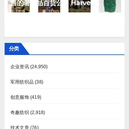
售的奢侈品百货公司 Harvey
Nichols 正陷入“死亡螺旋”
J 8 月, 2026
TENG
分类
企业资讯
(24,950)
军用纺织品
(38)
创意服饰
(419)
奇趣纺织
(2,918)
技术文章
(76)