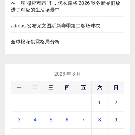
在一座“微缩都市”里，优衣库将 2026 秋冬新品们放
进了对应的生活场景中
adidas 发布尤文图斯新赛季第二客场球衣
全球棉花供需格局分析
2026 年 8 月
一
二
三
四
五
六
日
1
2
3
4
5
6
7
8
9