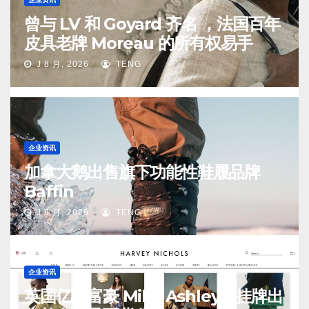
曾与 LV 和 Goyard 齐名 ，法国百年
皮具老牌 Moreau 的所有权易手
J 8 月, 2026
TENG
企业资讯
加拿大鹅出售旗下功能性鞋履品牌
Baffin
J 8 月, 2026
TENG
企业资讯
英国亿万富豪 Mike Ashley：挂牌出