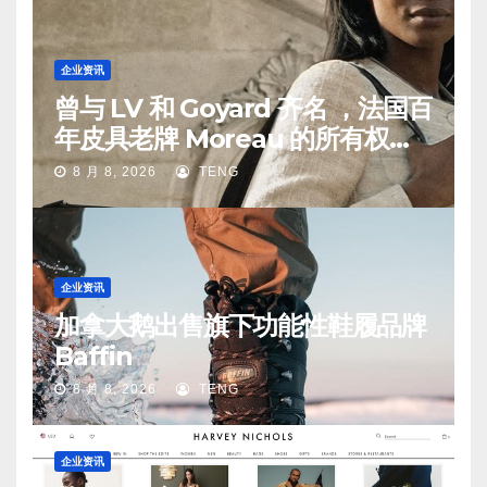
企业资讯
曾与 LV 和 Goyard 齐名 ，法国百
年皮具老牌 Moreau 的所有权易
手
8 月 8, 2026
TENG
企业资讯
加拿大鹅出售旗下功能性鞋履品牌
Baffin
8 月 8, 2026
TENG
企业资讯