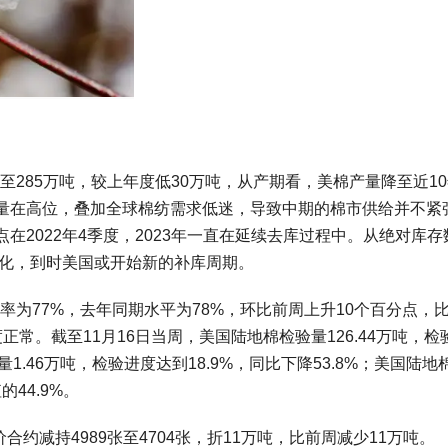
吨至285万吨，较上年度低30万吨，从产期看，美棉产量降至近1
量在高位，叠加全球棉纺需求低迷，导致中期的棉市供给并不紧
2022年4季度，2023年一直在延续去库过程中。从绝对库存
去化，到时美国或开始新的补库周期。
割率为77%，去年同期水平为78%，环比前周上升10个百分点，比
常。截至11月16日当周，美国陆地棉检验量126.44万吨，检
量1.46万吨，检验进度达到18.9%，同比下降53.8%；美国陆地
44.9%。
未点价合约减持4989张至4704张，折11万吨，比前周减少11万吨。