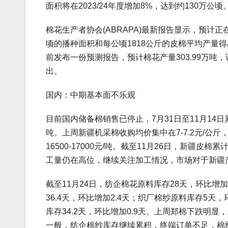
面积将在2023/24年度增加8%，达到约130万公顷
棉花生产者协会(ABRAPA)最新报告显示，预计正在
顷的播种面积和每公顷1818公斤的皮棉平均产量得
前发布一份预测报告，预计棉花产量303.99万吨，
出。
国内：中期基本面不乐观
目前国内储备棉销售已停止，7月31日至11月14日累计
吨。上周新疆机采棉收购均价集中在7-7.2元/
16500-17000元/吨。截至11月26日，新疆皮棉
工量仍在高位，继续关注加工情况，市场对于新疆产
截至11月24日，纺企棉花原料库存28天，环比增加
36.4天，环比增加2.4天；织厂棉纱原料库存5天，
库存34.2天，环比增加0.9天。上周郑棉下跌
一般，纺企棉纱库存继续累积，终端订单不足，棉