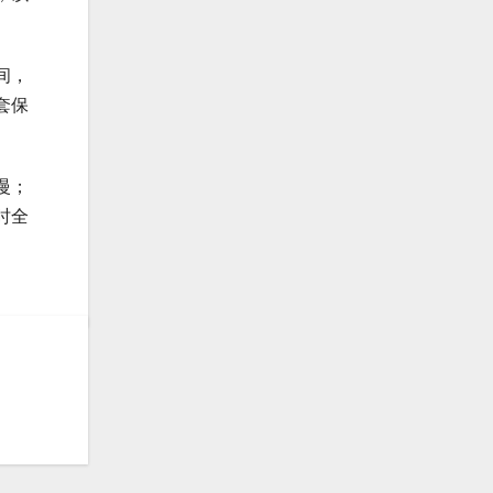
间，
套保
慢；
时全