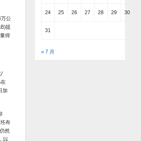
24
25
26
27
28
29
30
4万公
B)提
31
产量得
« 7 月
/
仍在
日加
存
厂坯布
现仍然
，以