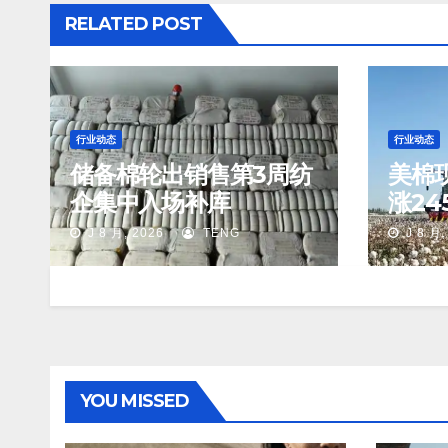
RELATED POST
行业动态
行业动态
储备棉轮出销售第3周纺
美棉
企集中入场补库
涨24
J 8 月, 2026
TENG
J 8 月,
YOU MISSED