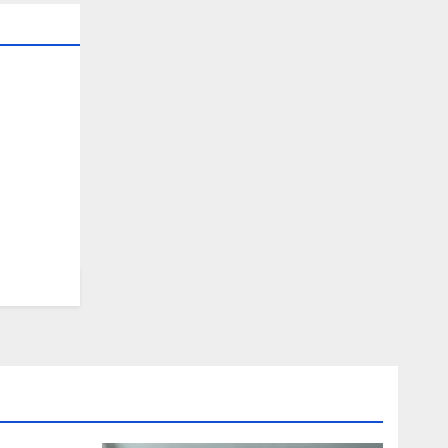
五)
.40