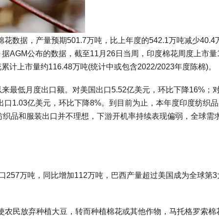
棉花数据，产量预期501.7万吨，比上年度的542.1万吨减少40.4
吨。据AGM公布的数据，截至11月26日当周，印度棉花周度上市量16
累计上市量约116.48万吨(统计中或包含2022/2023年度陈棉)。
以来最低月度出口额。对美国出口5.52亿美元，环比下降16%；
酋出口1.03亿美元，环比下降8%。到目前为止，本年度印度纺织
来印度纺织品和服装出口并不理想，下游开机率持续表现偏弱，全球需
，出口257万吨，同比增加112万吨，巴西产量超过美国成为全球第
使农民放弃种植大豆，转而种植棉花或其他作物，马托格罗索棉