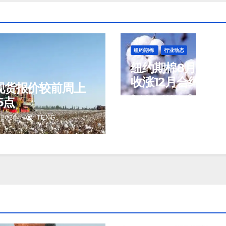
纽约期棉
行业动态
纽约期棉8月7日(周
收涨12月合约报84
现货报价较前周上
美分/磅
J 8 月, 2026
TENG
5点
 2026
TENG