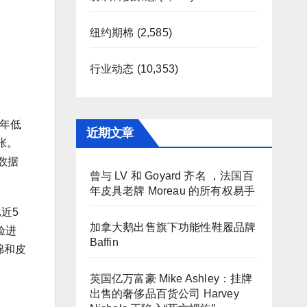
纽约期棉
(2,585)
行业动态
(10,353)
0年低
近期文章
张。
数据
曾与 LV 和 Goyard 齐名 ，法国百
年皮具老牌 Moreau 的所有权易手
近5
加拿大鹅出售旗下功能性鞋履品牌
验进
Baffin
棉和皮
英国亿万富豪 Mike Ashley：挂牌
出售的奢侈品百货公司 Harvey