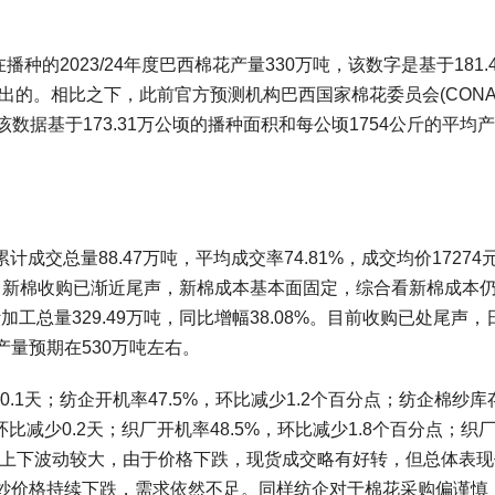
。
播种的2023/24年度巴西棉花产量330万吨，该数字是基于181.
出的。相比之下，此前官方预测机构巴西国家棉花委员会(CONA
该数据基于173.31万公顷的播种面积和每公顷1754公斤的平均
成交总量88.47万吨，平均成交率74.81%，成交均价17274元
公斤，新棉收购已渐近尾声，新棉成本基本面固定，综合看新棉成本
累计加工总量329.49万吨，同比增幅38.08%。目前收购已处尾声，
量预期在530万吨左右。
0.1天；纺企开机率47.5%，环比减少1.2个百分点；纺企棉纱库
环比减少0.2天；织厂开机率48.5%，环比减少1.8个百分点；织
明显，上下波动较大，由于价格下跌，现货成交略有好转，但总体表
纱价格持续下跌，需求依然不足。同样纺企对于棉花采购偏谨慎