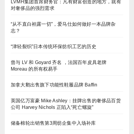
LVMH集团首席财务官：凡有财富创造的地方，就有
对奢侈品的强烈需求
“从不直白袒露一切”，爱马仕如何做好一本品牌杂
志？
“津轻裂织”日本传统环保纺织工艺的历史
曾与 LV 和 Goyard 齐名 ，法国百年皮具老牌
Moreau 的所有权易手
加拿大鹅出售旗下功能性鞋履品牌 Baffin
英国亿万富豪 Mike Ashley：挂牌出售的奢侈品百货
公司 Harvey Nichols 正陷入“死亡螺旋”
储备棉轮出销售第3周纺企集中入场补库