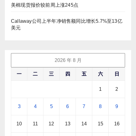
美棉现货报价较前周上涨245点
Callaway公司上半年净销售额同比增长5.7%至13亿
美元
2026 年 8 月
一
二
三
四
五
六
日
1
2
3
4
5
6
7
8
9
10
11
12
13
14
15
16