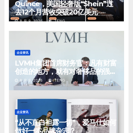
Quince，美国轻奢版“Shein”过
去12个月营收突破20亿美元
8 月 9, 2026
TENG
企业资讯
LVMH集团首席财务官：凡有财富
创造的地方，就有对奢侈品的强烈
需求
8 月 9, 2026
TENG
企业资讯
“从不直白袒露一切”，爱马仕如何
做好一本品牌杂志？