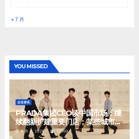
« 7 月
YOU MISSED
企业资讯
PRADA集团CEO谈中国市场：继
续翻新扩建重要门店；某些城市的
第二、第三店不再有价值
8 月 6, 2026
TENG