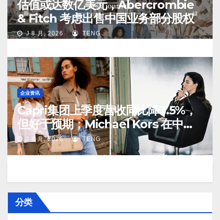
估值或达数亿美元，Abercrombie
& Fitch 考虑出售中国业务部分股权
J 8 月, 2026
TENG
企业资讯
Capri集团上季度营收同比降3.5%，
但好于预期；Michael Kors 在中国
市场持续向好
J 8 月, 2026
TENG
分类