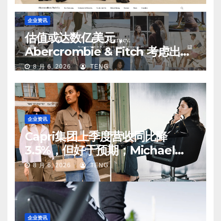
企业资讯
估值或达数亿美元，
Abercrombie & Fitch 考虑出售
中国业务部分股权
8 月 6, 2026
TENG
企业资讯
Capri集团上季度营收同比降
3.5%，但好于预期；Michael
Kors 在中国市场持续向好
8 月 6, 2026
TENG
企业资讯