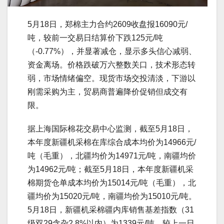
5月18日，郑棉主力合约2609收盘报16090元/
吨，较前一交易日结算价下跌125元/吨
（-0.77%），并显著减仓，显示多头信心减弱、
资金离场。价格跌破万六整数关口，技术形态转
弱，市场情绪偏空。现货市场交投清淡，下游以
刚需采购为主，贸易商普遍降价促销但成交有
限。
据上海国际棉花交易中心监测，截至5月18日，
本年度新疆机采棉在库综合成本均价为14966元/
吨（毛重），北疆均价为14971元/吨，南疆均价
为14962元/吨；截至5月18日，本年度新疆机采
棉期货仓单成本均价为15014元/吨（毛重），北
疆均价为15020元/吨，南疆均价为15010元/吨。
5月18日，新疆机采棉疆内库销售基差指数（31
级双29含杂2.8%以内）为1339元/吨，较上一日