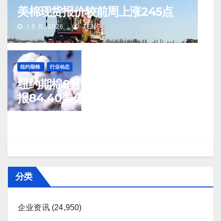
美棉现货报价较前周上涨245点
J 8 月, 2026
TENG
纽约期棉
行业动态
纽约期棉8月7日(周五)收涨12月合约
报84.40美分/磅
J 8 月, 2026
TENG
分类
企业资讯
(24,950)