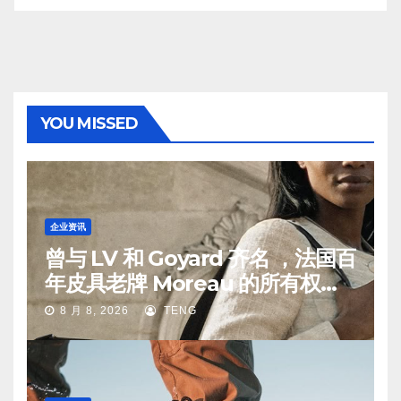
YOU MISSED
企业资讯
曾与 LV 和 Goyard 齐名 ，法国百
年皮具老牌 Moreau 的所有权易
手
8 月 8, 2026
TENG