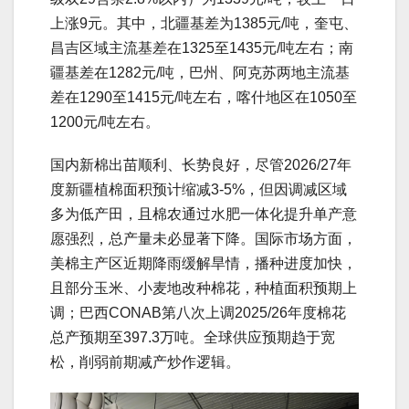
上涨9元。其中，北疆基差为1385元/吨，奎屯、
昌吉区域主流基差在1325至1435元/吨左右；南
疆基差在1282元/吨，巴州、阿克苏两地主流基
差在1290至1415元/吨左右，喀什地区在1050至
1200元/吨左右。
国内新棉出苗顺利、长势良好，尽管2026/27年
度新疆植棉面积预计缩减3-5%，但因调减区域
多为低产田，且棉农通过水肥一体化提升单产意
愿强烈，总产量未必显著下降。国际市场方面，
美棉主产区近期降雨缓解旱情，播种进度加快，
且部分玉米、小麦地改种棉花，种植面积预期上
调；巴西CONAB第八次上调2025/26年度棉花
总产预期至397.3万吨。全球供应预期趋于宽
松，削弱前期减产炒作逻辑。