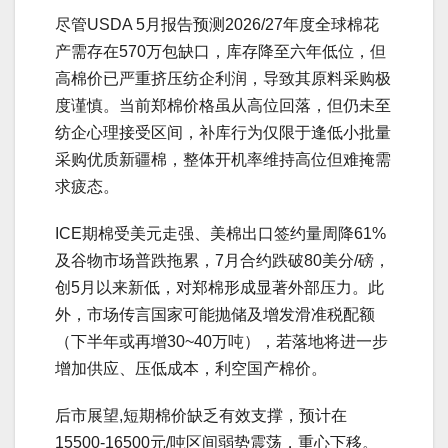
尽管USDA 5月报告预测2026/27年度全球棉花
产需存在570万包缺口，库存降至六年低位，但
高棉价已严重挤压纺企利润，导致其原料采购极
度谨慎。当前郑棉价格虽从高位回落，但仍未至
纺企心理接受区间，补库行为仅限于逢低小批量
采购优质新疆棉，整体开机率维持高位但难掩需
求疲态。
ICE期棉受美元走强、美棉出口签约量周降61%
及谷物市场普跌拖累，7月合约跌破80美分/磅，
创5月以来新低，对郑棉形成显著外部压力。此
外，市场传言国家可能抛储及增发滑准税配额
（下半年或再增30~40万吨），若落地将进一步
增加供应、压低成本，利空国产棉价。
后市展望,短期棉价缺乏有效支撑，预计在
15500-16500元/吨区间弱势震荡，重心下移。