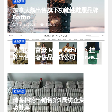
企业资讯
加拿大鹅出售旗下功能性鞋履品牌
Baffin
8 月 8, 2026
TENG
企业资讯
英国亿万富豪 Mike Ashley：挂
牌出售的奢侈品百货公司 Harvey
Nichols 正陷入“死亡螺旋”
8 月 8, 2026
TENG
行业动态
储备棉轮出销售第3周纺企集中入
场补库