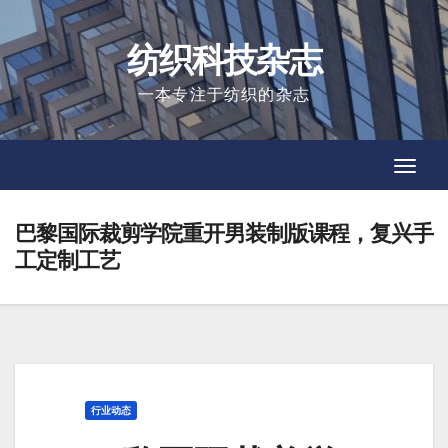
Skip
to
纺织科技杂志
content
一本专注于纺织的杂志
Toggl
Toggl
Navig
Navig
巴黎国际裁剪学院重开男装制版课程，复兴手
工定制工艺
行业动态