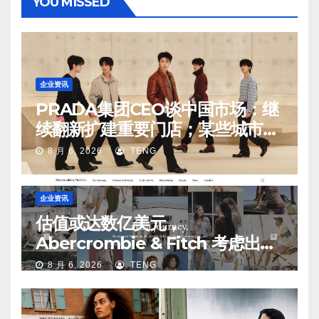
YOU MISSED
企业资讯
PRADA集团CEO谈中国市场：继
续翻新扩建重要门店；某些城市的
第二、第三店不再有价值
8 月 6, 2026
TENG
企业资讯
估值或达数亿美元，
Abercrombie & Fitch 考虑出售
中国业务部分股权
8 月 6, 2026
TENG