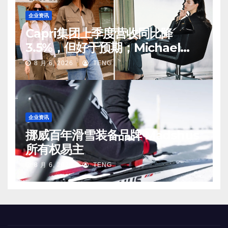
企业资讯
Capri集团上季度营收同比降
3.5%，但好于预期；Michael
Kors 在中国市场持续向好
8 月 6, 2026
TENG
企业资讯
挪威百年滑雪装备品牌 Madshus
所有权易主
8 月 6, 2026
TENG