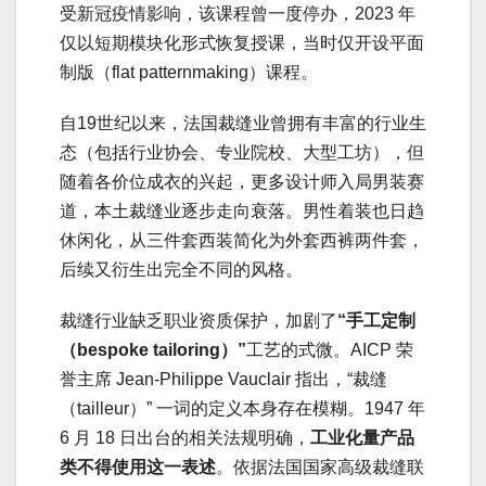
受新冠疫情影响，该课程曾一度停办，2023 年
仅以短期模块化形式恢复授课，当时仅开设平面
制版（flat patternmaking）课程。
自19世纪以来，法国裁缝业曾拥有丰富的行业生
态（包括行业协会、专业院校、大型工坊），但
随着各价位成衣的兴起，更多设计师入局男装赛
道，本土裁缝业逐步走向衰落。男性着装也日趋
休闲化，从三件套西装简化为外套西裤两件套，
后续又衍生出完全不同的风格。
裁缝行业缺乏职业资质保护，加剧了
“手工定制
（bespoke tailoring）”
工艺的式微。AICP 荣
誉主席 Jean-Philippe Vauclair 指出，“裁缝
（tailleur）” 一词的定义本身存在模糊。1947 年
6 月 18 日出台的相关法规明确，
工业化量产品
类不得使用这一表述
。依据法国国家高级裁缝联