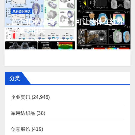
最新纺织科技
首个3D热隐身斗篷，可让物体在红外
成像下消失
J 7 月, 2026
TENG
分类
企业资讯
(24,946)
军用纺织品
(38)
创意服饰
(419)