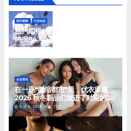
纽约期棉
行业动态
纽约期棉8月7日(周五)收涨12月合
约报84.40美分/磅
8 月 8, 2026
TENG
企业资讯
在一座“微缩都市”里，优衣库将
2026 秋冬新品们放进了对应的生
活场景中
8 月 8, 2026
TENG