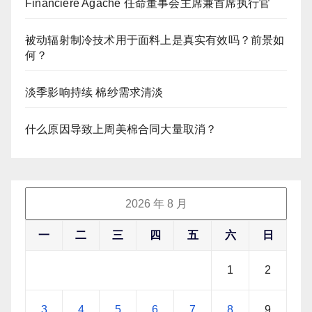
Financiere Agache 任命董事会主席兼首席执行官
被动辐射制冷技术用于面料上是真实有效吗？前景如
何？
淡季影响持续 棉纱需求清淡
什么原因导致上周美棉合同大量取消？
2026 年 8 月
一
二
三
四
五
六
日
1
2
3
4
5
6
7
8
9