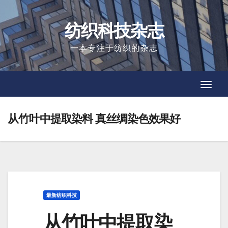
Skip
to
纺织科技杂志
content
一本专注于纺织的杂志
Toggl
Toggl
Navig
Navig
从竹叶中提取染料 真丝绸染色效果好
最新纺织科技
从竹叶中提取染