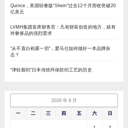
Quince，美国轻奢版“Shein”过去12个月营收突破20
亿美元
LVMH集团首席财务官：凡有财富创造的地方，就有
对奢侈品的强烈需求
“从不直白袒露一切”，爱马仕如何做好一本品牌杂
志？
“津轻裂织”日本传统环保纺织工艺的历史
2026 年 8 月
一
二
三
四
五
六
日
1
2