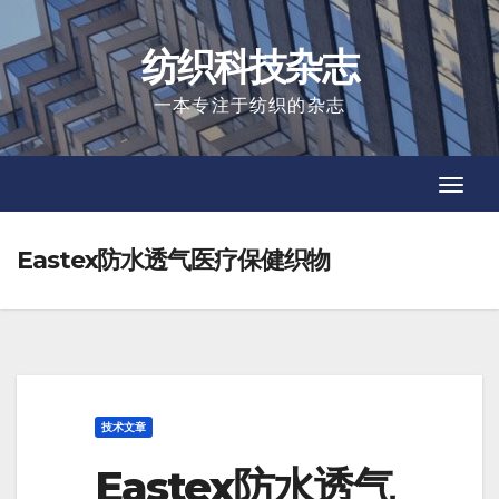
Skip
to
纺织科技杂志
content
一本专注于纺织的杂志
Toggl
Toggl
Navig
Navig
Eastex防水透气医疗保健织物
技术文章
Eastex防水透气