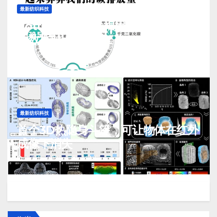
最新纺织科技
Cotton-Sim仿生棉用水排污及碳排
放数据对比与测算
J 7 月, 2026
TENG
最新纺织科技
首个3D热隐身斗篷，可让物体在红外
成像下消失
J 7 月, 2026
TENG