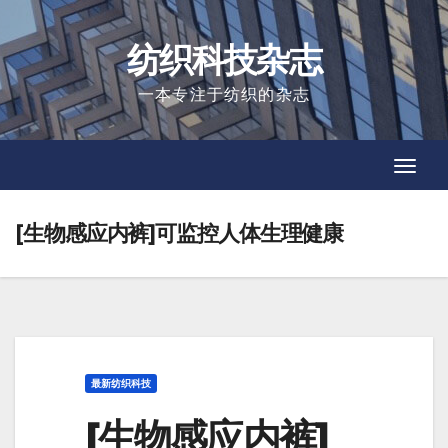
Skip
to
纺织科技杂志
content
一本专注于纺织的杂志
Toggl
Toggl
Navig
Navig
[生物感应内裤]可监控人体生理健康
最新纺织科技
[生物感应内裤]