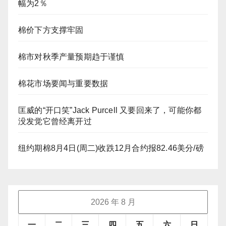
幅为2％
棉价下方支撑牢固
棉市对秋季产量预期趋于谨慎
棉花市场要闻与重要数据
匡威的“开口笑”Jack Purcell 又要回来了，可能你都
没发觉它曾经离开过
纽约期棉8月4日(周二)收跌12月合约报82.46美分/磅
2026 年 8 月
一
二
三
四
五
六
日