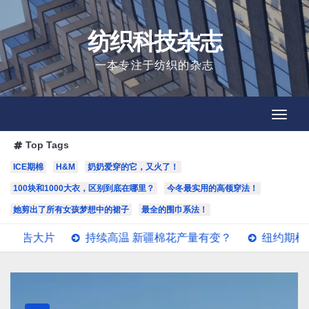
Skip
to
纺织科技杂志
content
一本专注于纺织的杂志
Toggl
Toggl
Navig
Navig
Top Tags
ICE期棉
H&M
奶奶爱穿的它，又火了！
100块和1000大衣，区别到底在哪里？
今冬最实用的高领穿法！
她剪出了所有女孩梦想中的裙子
最全的围巾系法！
大片
持续高温 新疆棉花产量有变？
纽约期棉8月5日(周