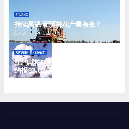
行业动态
持续高温 新疆棉花产量有变？
8 月 6, 2026
TENG
纽约期棉
行业动态
纽约期棉8月5日(周三)收涨12月合
约报83.02美分/磅
8 月 6, 2026
TENG