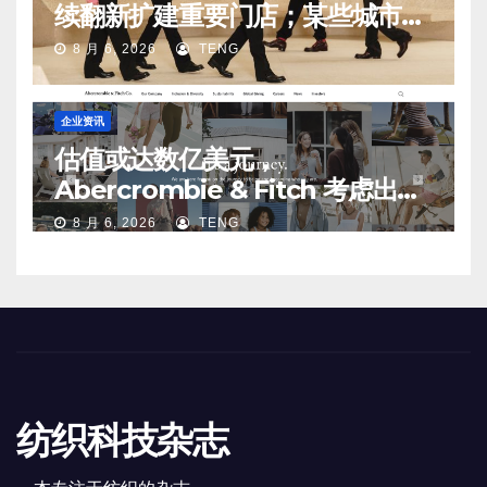
续翻新扩建重要门店；某些城市的
第二、第三店不再有价值
8 月 6, 2026
TENG
企业资讯
估值或达数亿美元，
Abercrombie & Fitch 考虑出售
中国业务部分股权
8 月 6, 2026
TENG
纺织科技杂志