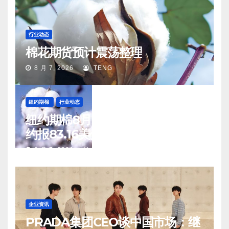
行业动态
棉花期货预计震荡整理
8 月 7, 2026
TENG
纽约期棉
行业动态
纽约期棉8月6日(周四)收涨12月合
约报83.16美分/磅
8 月 7, 2026
TENG
企业资讯
PRADA集团CEO谈中国市场：继