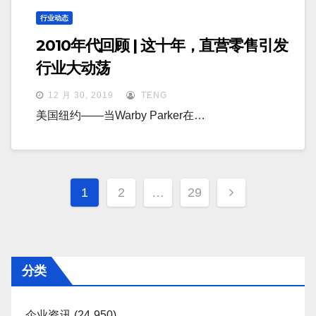
行业动态
2010年代回顾 | 这十年，直营零售引发
行业大动荡
12 月 30, 2019
TENG
美国纽约——当Warby Parker在…
文
1
2
…
29
章
分
页
分类
企业资讯
(24,950)