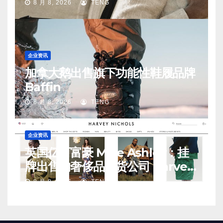
手
8 月 8, 2026
TENG
企业资讯
加拿大鹅出售旗下功能性鞋履品牌
Baffin
8 月 8, 2026
TENG
企业资讯
英国亿万富豪 Mike Ashley：挂
牌出售的奢侈品百货公司 Harvey
Nichols 正陷入“死亡螺旋”
8 月 8, 2026
TENG