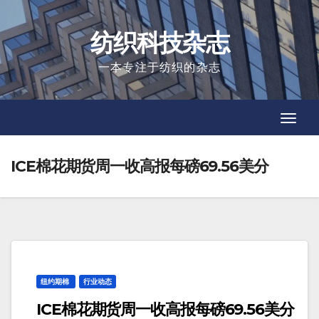
Skip
to
纺织科技杂志
content
一本专注于纺织的杂志
Toggl
Toggl
Navig
Navig
ICE棉花期货周一收高报每磅69.56美分
纽约期棉
行业动态
ICE棉花期货周一收高报每磅69.56美分