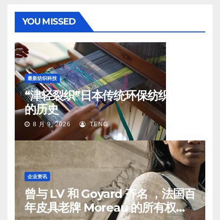
YOU MISSED
最新纺织科技
“津轻裂织”日本传统环保纺织工艺
的历史
8 月 9, 2026
TENG
企业资讯
曾与 LV 和 Goyard 齐名 ，法国百
年皮具老牌 Moreau 的所有权易