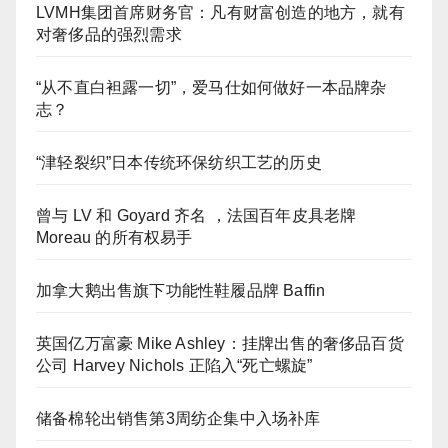
LVMH集团首席财务官：凡有财富创造的地方，就有
对奢侈品的强烈需求
“从不直白袒露一切”，爱马仕如何做好一本品牌杂
志？
“津轻裂织”日本传统环保纺织工艺的历史
曾与 LV 和 Goyard 齐名 ，法国百年皮具老牌
Moreau 的所有权易手
加拿大鹅出售旗下功能性鞋履品牌 Baffin
英国亿万富豪 Mike Ashley：挂牌出售的奢侈品百货
公司 Harvey Nichols 正陷入“死亡螺旋”
储备棉轮出销售第3周纺企集中入场补库