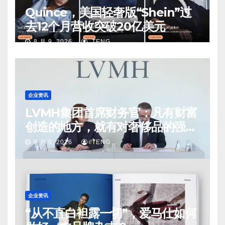
Quince，美国轻奢版“Shein”过
去12个月营收突破20亿美元
8 月 9, 2026
TENG
企业资讯
LVMH集团首席财务官：凡有财富
创造的地方，就有对奢侈品的强烈
需求
8 月 9, 2026
TENG
企业资讯
“从不直白袒露一切”，爱马仕如何