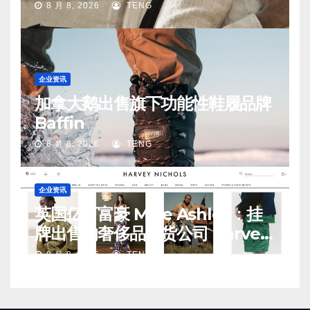
手
8 月 8, 2026
TENG
企业资讯
加拿大鹅出售旗下功能性鞋履品牌
Baffin
8 月 8, 2026
TENG
企业资讯
英国亿万富豪 Mike Ashley：挂
牌出售的奢侈品百货公司 Harvey
Nichols 正陷入“死亡螺旋”
8 月 8, 2026
TENG