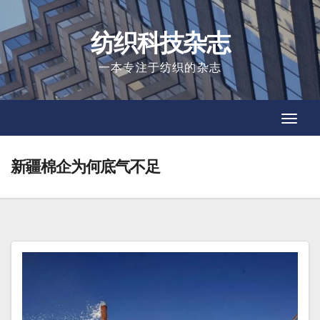
Skip
to
纺织科技杂志
content
一本专注于纺织的杂志
Toggl
Toggl
Navig
Navig
新疆棉企为何底气不足