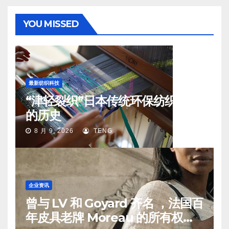
YOU MISSED
最新纺织科技
“津轻裂织”日本传统环保纺织工艺
的历史
8 月 9, 2026
TENG
企业资讯
曾与 LV 和 Goyard 齐名 ，法国百
年皮具老牌 Moreau 的所有权易