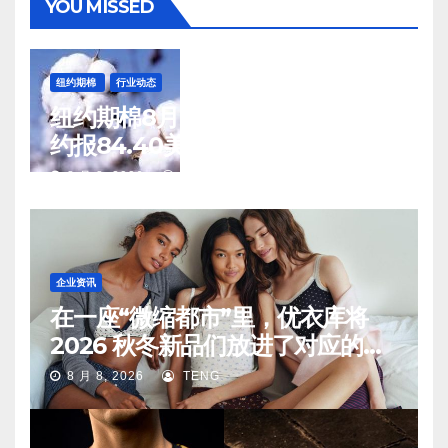
YOU MISSED
纽约期棉
行业动态
纽约期棉8月7日(周五)收涨12月合
约报84.40美分/磅
8 月 8, 2026
TENG
企业资讯
在一座“微缩都市”里，优衣库将
2026 秋冬新品们放进了对应的生
活场景中
8 月 8, 2026
TENG