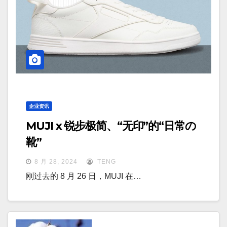
企业资讯
MUJI x 锐步极简、“无印”的“日常の
靴”
8 月 28, 2024
TENG
刚过去的 8 月 26 日，MUJI 在…