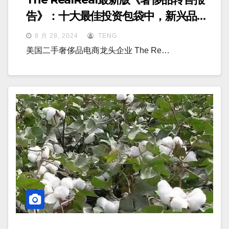
告》：十大最佳投资包袋中，新兴品牌
崭露头角
8 月 28, 2024
TENG
美国二手奢侈品电商龙头企业 The Re…