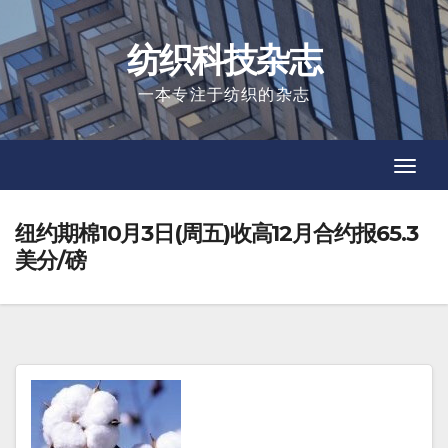
Skip
to
纺织科技杂志
content
一本专注于纺织的杂志
Toggl
Toggl
Navig
Navig
纽约期棉10月3日(周五)收高12月合约报65.3
美分/磅