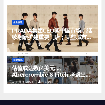
企业资讯
PRADA集团CEO谈中国市场：继
续翻新扩建重要门店；某些城市的
第二、第三店不再有价值
8 月 6, 2026
TENG
企业资讯
估值或达数亿美元，
Abercrombie & Fitch 考虑出售
中国业务部分股权
8 月 6, 2026
TENG