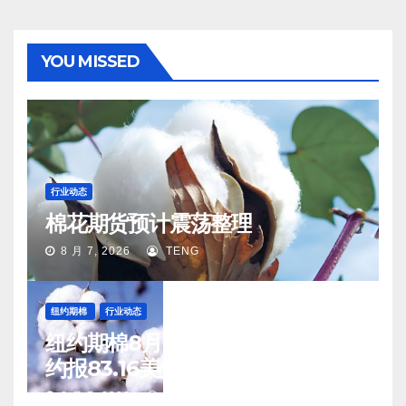
YOU MISSED
行业动态
棉花期货预计震荡整理
8 月 7, 2026
TENG
纽约期棉
行业动态
纽约期棉8月6日(周四)收涨12月合
约报83.16美分/磅
8 月 7, 2026
TENG