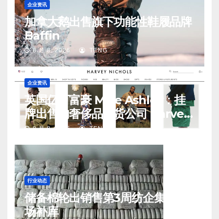
企业资讯
加拿大鹅出售旗下功能性鞋履品牌
Baffin
8 月 8, 2026
TENG
企业资讯
英国亿万富豪 Mike Ashley：挂
牌出售的奢侈品百货公司 Harvey
Nichols 正陷入“死亡螺旋”
8 月 8, 2026
TENG
行业动态
储备棉轮出销售第3周纺企集中入
场补库