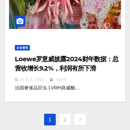
企业资讯
Loewe罗意威披露2024财年数据：总
营收增长9.2%，利润有所下滑
10 月 5, 2025
TENG
法国奢侈品巨头 LVMH路威酩…
文
1
2
章