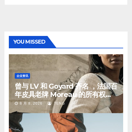
YOU MISSED
企业资讯
曾与 LV 和 Goyard 齐名 ，法国百
年皮具老牌 Moreau 的所有权易
手
8 月 8, 2026
TENG