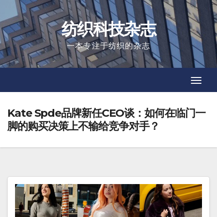
Skip
to
纺织科技杂志
content
一本专注于纺织的杂志
Toggl
Toggl
Navig
Navig
Kate Spde品牌新任CEO谈：如何在临门一
脚的购买决策上不输给竞争对手？