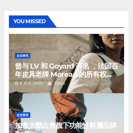
YOU MISSED
企业资讯
曾与 LV 和 Goyard 齐名 ，法国百
年皮具老牌 Moreau 的所有权易
手
8 月 8, 2026
TENG
企业资讯
加拿大鹅出售旗下功能性鞋履品牌