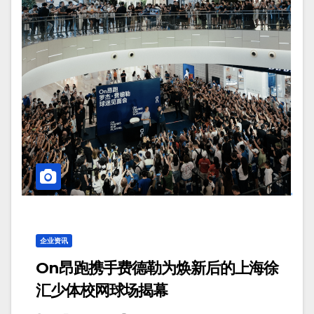
企业资讯
On昂跑携手费德勒为焕新后的上海徐
汇少体校网球场揭幕