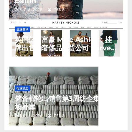
Baffin
8 月 8, 2026
TENG
企业资讯
英国亿万富豪 Mike Ashley：挂
牌出售的奢侈品百货公司 Harvey
Nichols 正陷入“死亡螺旋”
8 月 8, 2026
TENG
行业动态
储备棉轮出销售第3周纺企集中入
场补库
8 月 8, 2026
TENG