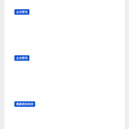
企业资讯
Boss任命设计主管（Head of
Design）
8 月 7, 2026
TENG
企业资讯
Financiere Agache 任命董事会
主席兼首席执行官
8 月 7, 2026
TENG
最新纺织科技
被动辐射制冷技术用于面料上是真
实有效吗？前景如何？