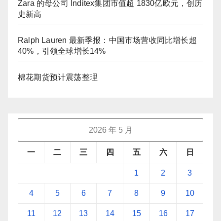
Zara 的母公司 Inditex集团市值超 1830亿欧元，创历
史新高
Ralph Lauren 最新季报：中国市场营收同比增长超
40%，引领全球增长14%
棉花期货预计震荡整理
2026 年 5 月
一
二
三
四
五
六
日
1
2
3
4
5
6
7
8
9
10
11
12
13
14
15
16
17