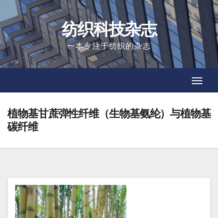
Skip
to
纺织科技杂志
content
一本专注于纺织的杂志
Toggl
Toggl
Navig
Navig
植物基甘蔗弹性纤维（生物基氨纶）与植物基
碳纤维