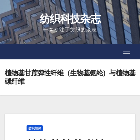
Skip
to
纺织科技杂志
content
一本专注于纺织的杂志
Toggl
Toggl
Navig
Navig
植物基甘蔗弹性纤维（生物基氨纶）与植物基
碳纤维
纺织知识