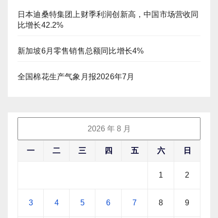
日本迪桑特集团上财季利润创新高，中国市场营收同
比增长42.2%
新加坡6月零售销售总额同比增长4%
全国棉花生产气象月报2026年7月
2026 年 8 月
一
二
三
四
五
六
日
1
2
3
4
5
6
7
8
9