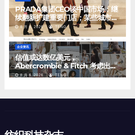
PRADA集团CEO谈中国市场：继
续翻新扩建重要门店；某些城市的
第二、第三店不再有价值
8 月 6, 2026
TENG
企业资讯
估值或达数亿美元，
Abercrombie & Fitch 考虑出售
中国业务部分股权
8 月 6, 2026
TENG