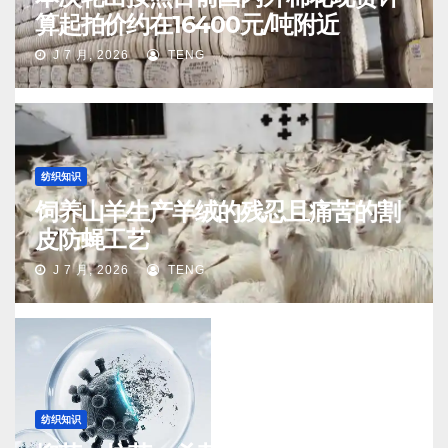
算起拍价约在16400元/吨附近
J 7 月, 2026
TENG
纺织知识
饲养山羊生产羊绒的残忍且痛苦的割
皮防蝇工艺
J 7 月, 2026
TENG
纺织知识