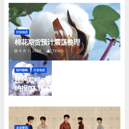
行业动态
棉花期货预计震荡整理
8 月 7, 2026
TENG
纽约期棉
行业动态
纽约期棉8月6日(周四)收涨12月合
约报83.16美分/磅
8 月 7, 2026
TENG
企业资讯