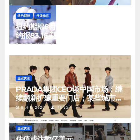
纽约期棉
行业动态
纽约期棉8月6日(周四)收涨12月合
约报83.16美分/磅
8 月 7, 2026
TENG
企业资讯
PRADA集团CEO谈中国市场：继
续翻新扩建重要门店；某些城市的
第二、第三店不再有价值
8 月 6, 2026
TENG
企业资讯
估值或达数亿美元，