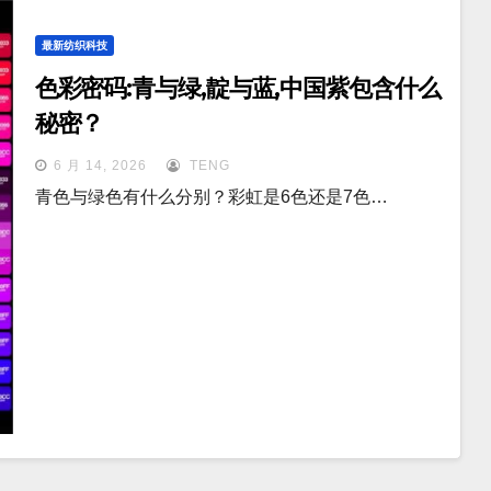
最新纺织科技
色彩密码:青与绿,靛与蓝,中国紫包含什么
秘密？
6 月 14, 2026
TENG
青色与绿色有什么分别？彩虹是6色还是7色…