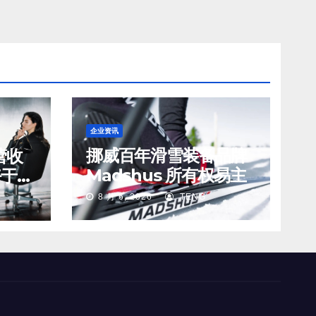
企业资讯
挪威百年滑雪装备品牌
营收
Madshus 所有权易主
好于预
s 在
8 月 6, 2026
TENG