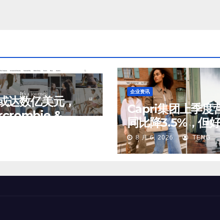
企业资讯
或达数亿美元，
Capri集团上季度
rcrombie &
同比降3.5%，但
ch 考虑出售中国业
, 2026
TENG
期；Michael Kor
8 月 6, 2026
TENG
分股权
中国市场持续向好