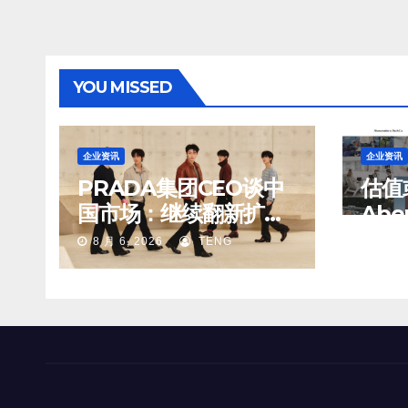
YOU MISSED
企业资讯
企业资讯
PRADA集团CEO谈中
估值
国市场：继续翻新扩建
Abe
重要门店；某些城市的
Fit
8 月 6, 2026
TENG
8 月 6
第二、第三店不再有价
务部
值