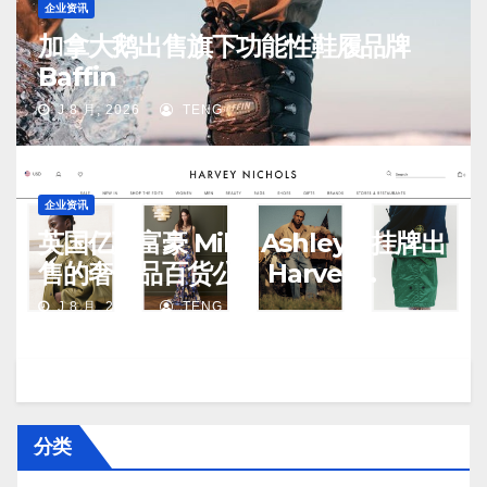
企业资讯
加拿大鹅出售旗下功能性鞋履品牌
Baffin
J 8 月, 2026
TENG
企业资讯
英国亿万富豪 Mike Ashley：挂牌出
售的奢侈品百货公司 Harvey
Nichols 正陷入“死亡螺旋”
J 8 月, 2026
TENG
分类