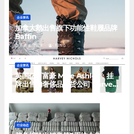
企业资讯
加拿大鹅出售旗下功能性鞋履品牌
Baffin
8 月 8, 2026
TENG
企业资讯
英国亿万富豪 Mike Ashley：挂
牌出售的奢侈品百货公司 Harvey
Nichols 正陷入“死亡螺旋”
8 月 8, 2026
TENG
行业动态