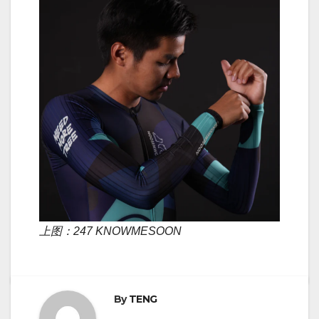
上图：247 KNOWMESOON
By
TENG