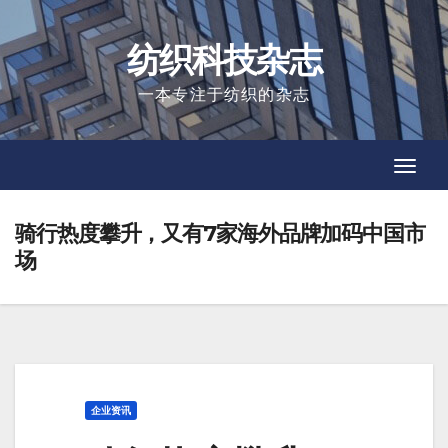
Skip
to
纺织科技杂志
content
一本专注于纺织的杂志
Toggl
Toggl
Navig
Navig
骑行热度攀升，又有7家海外品牌加码中国市
场
企业资讯