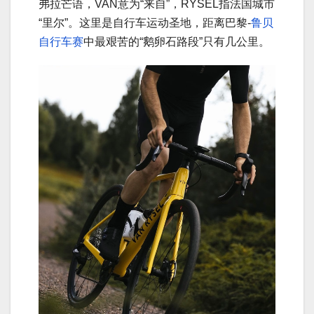
弗拉芒语，VAN意为“来自”，RYSEL指法国城市
“里尔”。这里是自行车运动圣地，距离巴黎-
鲁贝
自行车赛
中最艰苦的“鹅卵石路段”只有几公里。