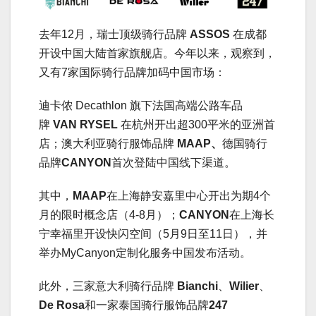
去年12月，瑞士顶级骑行品牌
ASSOS
在成都
开设中国大陆首家旗舰店。今年以来，观察到，
又有7家国际骑行品牌加码中国市场：
迪卡侬 Decathlon 旗下法国高端公路车品
牌
VAN RYSEL
在杭州开出超300平米的亚洲首
店；澳大利亚骑行服饰品牌
MAAP、
德国骑行
品牌
CANYON
首次登陆中国线下渠道。
其中，
MAAP
在上海静安嘉里中心开出为期4个
月的限时概念店（4-8月）；
CANYON
在上海长
宁幸福里开设快闪空间（5月9日至11日），并
举办MyCanyon定制化服务中国发布活动。
此外，三家意大利骑行品牌
Bianchi
、
Wilier
、
De Rosa
和一家泰国骑行服饰品牌
247