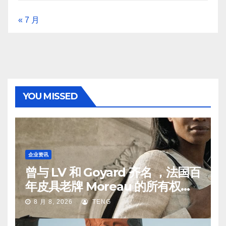
« 7 月
YOU MISSED
企业资讯
曾与 LV 和 Goyard 齐名 ，法国百
年皮具老牌 Moreau 的所有权易
手
8 月 8, 2026
TENG