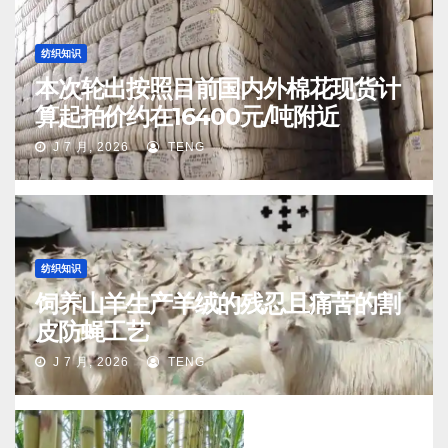
纺织知识
本次轮出按照目前国内外棉花现货计
算起拍价约在16400元/吨附近
J 7 月, 2026
TENG
纺织知识
饲养山羊生产羊绒的残忍且痛苦的割
皮防蝇工艺
J 7 月, 2026
TENG