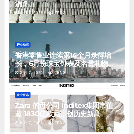
消？
8 月 7, 2026
TENG
行业动态
香港零售业连续第14个月录得增
长，6月份珠宝钟表及名贵礼物销
售同比升20.1%
8 月 7, 2026
TENG
企业资讯
Zara 的母公司 Inditex集团市值
超 1830亿欧元，创历史新高
8 月 7, 2026
TENG