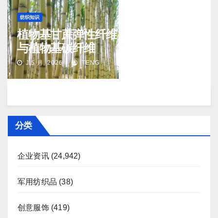
纺织知识
植物基甘蔗弹性纤维（生物基氨纶）
与植物基碳纤维
J 5 月, 2026
TENG
分类
企业资讯
(24,942)
军用纺织品
(38)
创意服饰
(419)