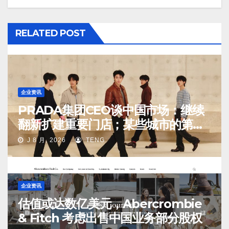
RELATED POST
企业资讯
PRADA集团CEO谈中国市场：继续
翻新扩建重要门店；某些城市的第
二、第三店不再有价值
J 8 月, 2026
TENG
企业资讯
估值或达数亿美元，Abercrombie
& Fitch 考虑出售中国业务部分股权