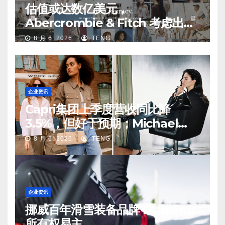
估值或达数亿美元，
Abercrombie & Fitch 考虑出售
中国业务部分股权
8 月 6, 2026
TENG
企业资讯
Capri集团上季度营收同比降
3.5%，但好于预期；Michael
Kors 在中国市场持续向好
8 月 6, 2026
TENG
企业资讯
挪威百年滑雪装备品牌 Madshus
所有权易主