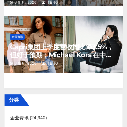
J 8 月, 2026
TENG
企业资讯
Capri集团上季度营收同比降3.5%，
但好于预期；Michael Kors 在中国
市场持续向好
J 8 月, 2026
TENG
分类
企业资讯
(24,940)