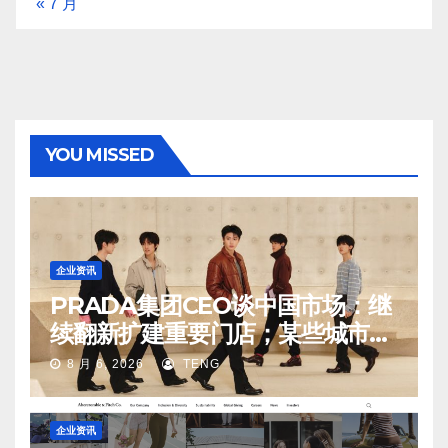
« 7 月
YOU MISSED
企业资讯
PRADA集团CEO谈中国市场：继
续翻新扩建重要门店；某些城市的
第二、第三店不再有价值
8 月 6, 2026
TENG
企业资讯