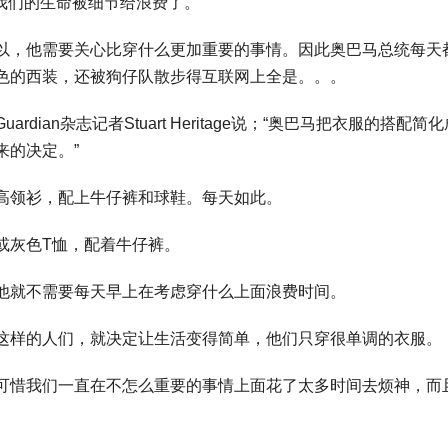
过：“我们的生命被细节给浪费了。”
以，他需要关心比穿什么更加重要的事情。因此奥巴马总统每天
色的西装，还被狗仔队散步得互联网上全是。。。
ian杂志记者Stuart Heritage说；“奥巴马把衣服的搭配简
来的决定。”
高领衫，配上牛仔裤和球鞋。每天如此。
或灰色T恤，配着牛仔裤。
他就不需要每天早上在考虑穿什么上面浪费时间。
这样的人们，就决定让生活变得简单，他们只穿很单调的衣服。
可惜我们一直在不怎么重要的事情上面花了太多时间去烦神，而