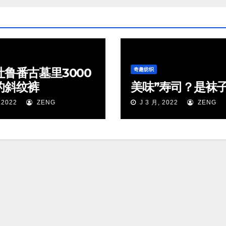
吐鲁番古墓里3000
奇趣纺织
的斜纹裤
美味”寿司？是袜
 2022
ZENG
J 3 月, 2022
ZENG