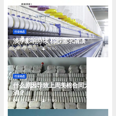
行业动态
淡季影响持续 棉纱需求清淡
8 月 7, 2026
TENG
行业动态
什么原因导致上周美棉合同大量取
消？
8 月 7, 2026
TENG