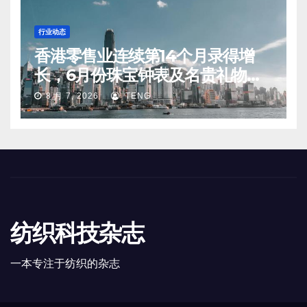
行业动态
香港零售业连续第14个月录得增
长，6月份珠宝钟表及名贵礼物销
售同比升20.1%
8 月 7, 2026
TENG
纺织科技杂志
一本专注于纺织的杂志