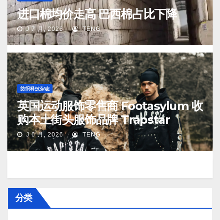
进口棉均价走高 巴西棉占比下降
J 7 月, 2026
TENG
纺织科技杂志
英国运动服饰零售商 Footasylum 收
购本土街头服饰品牌 Trapstar
J 6 月, 2026
TENG
分类