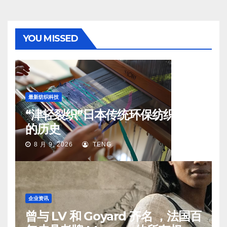
YOU MISSED
最新纺织科技
“津轻裂织”日本传统环保纺织工艺
的历史
8 月 9, 2026
TENG
企业资讯
曾与 LV 和 Goyard 齐名 ，法国百