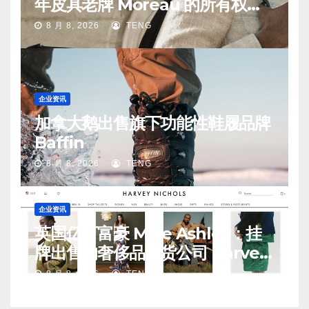
年皮具老牌 Moreau 的所有权易
手
8 月 8, 2026
TENG
企业资讯
加拿大鹅出售旗下功能性鞋履品牌
Baffin
8 月 8, 2026
TENG
企业资讯
英国亿万富豪 Mike Ashley：挂
牌出售的奢侈品百货公司 Harvey
Nichols 正陷入“死亡螺旋”
8 月 8, 2026
TENG