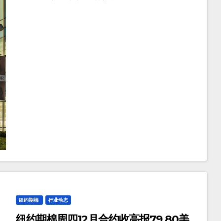
纽约期棉
行业动态
纽约期棉周四12月合约收高报79.80美