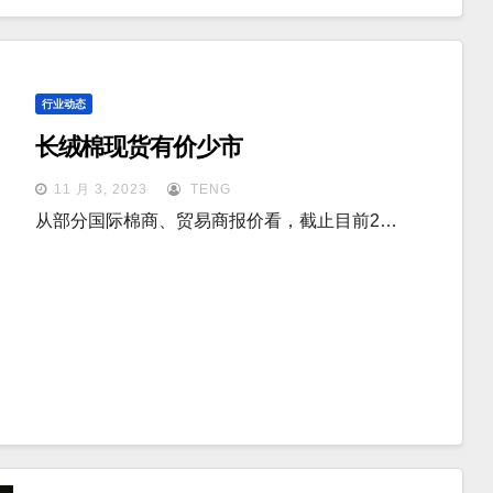
行业动态
长绒棉现货有价少市
11 月 3, 2023
TENG
从部分国际棉商、贸易商报价看，截止目前2…