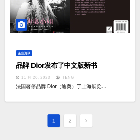
企业资讯
品牌 Dior发布了中文版新书
11 月 20, 2023
TENG
法国奢侈品牌 Dior（迪奥）于上海展览…
文
1
2
章