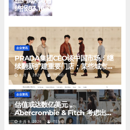
纽约期棉8月6日(周四)收涨12月合
约报83.16美分/磅
8 月 7, 2026
TENG
企业资讯
PRADA集团CEO谈中国市场：继
续翻新扩建重要门店；某些城市的
第二、第三店不再有价值
8 月 6, 2026
TENG
企业资讯
估值或达数亿美元，
Abercrombie & Fitch 考虑出售
中国业务部分股权
8 月 6, 2026
TENG