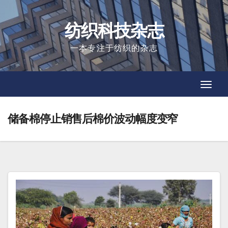
Skip
to
纺织科技杂志
content
一本专注于纺织的杂志
Toggl
Toggl
Navig
Navig
储备棉停止销售后棉价波动幅度变窄