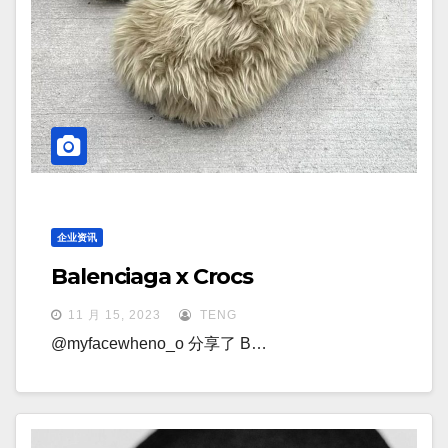
企业资讯
Balenciaga x Crocs
11 月 15, 2023
TENG
@myfacewheno_o 分享了 B…