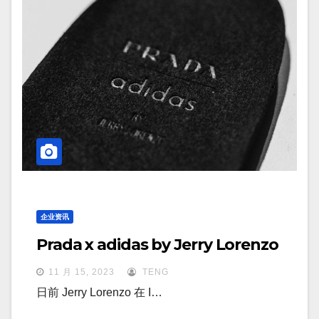
企业资讯
Prada x adidas by Jerry Lorenzo
11 月 15, 2023
TENG
日前 Jerry Lorenzo 在 I…