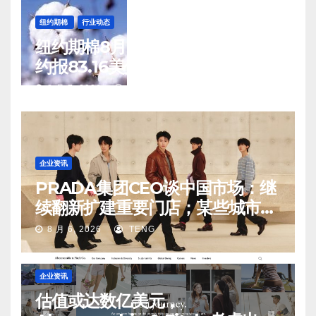
纽约期棉
行业动态
纽约期棉8月6日(周四)收涨12月合
约报83.16美分/磅
8 月 7, 2026
TENG
企业资讯
PRADA集团CEO谈中国市场：继
续翻新扩建重要门店；某些城市的
第二、第三店不再有价值
8 月 6, 2026
TENG
企业资讯
估值或达数亿美元，