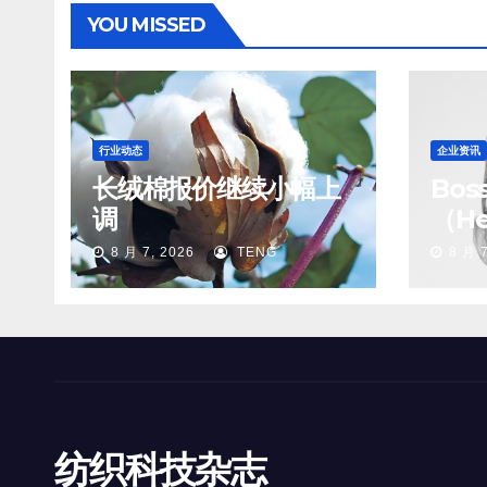
YOU MISSED
行业动态
企业资讯
长绒棉报价继续小幅上
Bo
调
（He
8 月 7, 2026
TENG
8 月 7
纺织科技杂志