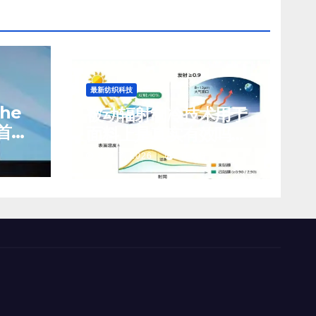
最新纺织科技
che
被动辐射制冷技术用于
首席
面料上是真实有效吗？
前景如何？
8 月 7, 2026
TENG