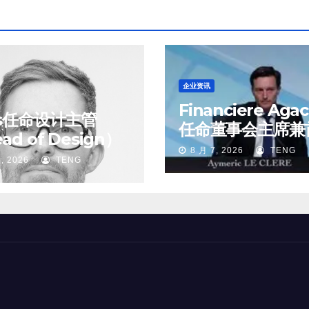
企业资讯
Financiere Aga
ss任命设计主管
任命董事会主席兼
ad of Design）
执行官
8 月 7, 2026
TENG
, 2026
TENG